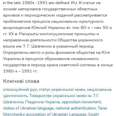
in the late 1980s -1991 are defined. RU: В статье на
основе материалов государственных областных
архивов и периодических изданий рассматривается
проблематика процесса национально-культурного
возрождения Южной Украины вт. пол. 80-х – нач. 90-х
гг. ХХ в. Раскрыты институционные принципы и
направления деятельности Общества украинского
языка им. Т. Г. Шевченко в указанный период.
Определены место и роль филиалов общества на Юге
Украины в процессе образования независимого
государства в период краха советской системы в конце
1980-х – 1991 гг..
Ключові слова
опозиційний рух
,
статус української мови
,
національна
ідентичність
,
Товариство української мови ім. Т.Г.
Шевченка
,
Південна Україна
,
opposition movement
,
status of Ukrainian language
,
national authentication
,
Taras
Shevchenko association of Ukrainian Language
,
South