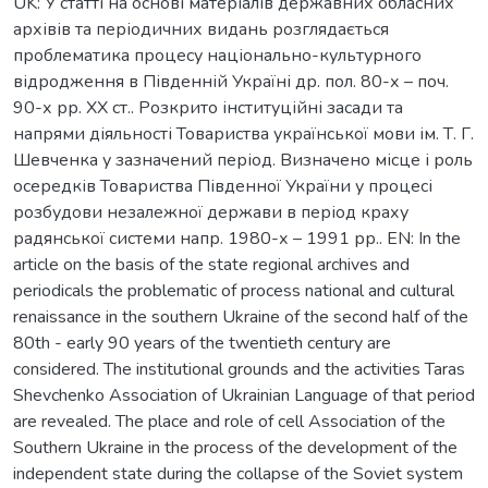
UK: У статті на основі матеріалів державних обласних
архівів та періодичних видань розглядається
проблематика процесу національно-культурного
відродження в Південній Україні др. пол. 80-х – поч.
90-х рр. ХХ ст.. Розкрито інституційні засади та
напрями діяльності Товариства української мови ім. Т. Г.
Шевченка у зазначений період. Визначено місце і роль
осередків Товариства Південної України у процесі
розбудови незалежної держави в період краху
радянської системи напр. 1980-х – 1991 рр.. EN: In the
article on the basis of the state regional archives and
periodicals the problematic of process national and cultural
renaissance in the southern Ukraine of the second half of the
80th - early 90 years of the twentieth century are
considered. The institutional grounds and the activities Taras
Shevchenko Association of Ukrainian Language of that period
are revealed. The place and role of cell Association of the
Southern Ukraine in the process of the development of the
independent state during the collapse of the Soviet system