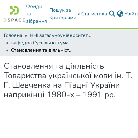
Фонди
Пошук за
та
Статистика
Увій
критеріями
зібрання
Головна
ННІ загальноуніверситетської підготовки
кафедра Суспільно-гуманітарні науки
Становлення та діяльність Товариства української мови ім. Т. Г. Шевченка на Півдні України наприкінці 1980-х – 1991 рр.
Становлення та діяльність
Товариства української мови ім. Т.
Г. Шевченка на Півдні України
наприкінці 1980-х – 1991 рр.