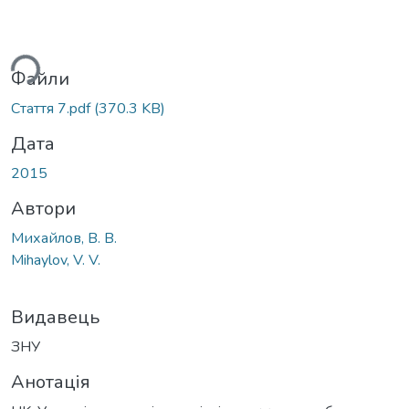
ься...
Файли
Стаття 7.pdf
(370.3 KB)
Дата
2015
Автори
Михайлов, В. В.
Mihaylov, V. V.
Видавець
ЗНУ
Анотація