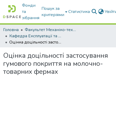
Фонди
Пошук за
та
Статистика
Увій
критеріями
зібрання
Головна
Факультет Механіко-технологічний
Кафедра Експлуатації та технічного сервісу машин
Оцінка доцільності застосування гумового покриття на молочно-товарних фермах
Оцінка доцільності застосування
гумового покриття на молочно-
товарних фермах