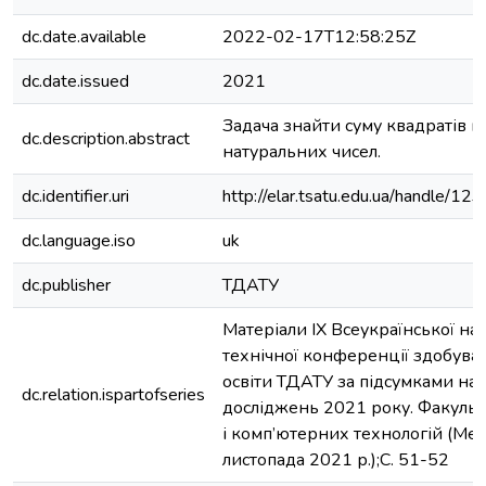
dc.date.available
2022-02-17T12:58:25Z
dc.date.issued
2021
Задача знайти суму квадратів п
dc.description.abstract
натуральних чисел.
dc.identifier.uri
http://elar.tsatu.edu.ua/handle/
dc.language.iso
uk
dc.publisher
ТДАТУ
Матеріали ІХ Всеукраїнської на
технічної конференції здобува
освіти ТДАТУ за підсумками на
dc.relation.ispartofseries
досліджень 2021 року. Факуль
і комп’ютерних технологій (Мел
листопада 2021 р.);С. 51-52