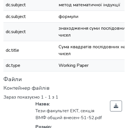
dc.subject
метод математичної індукції
dc.subject
формули
знаходження суми послідовних
dc.subject
чисел
Сума квадратів послідовних на
dc.title
чисел
dc.type
Working Paper
Файли
Контейнер файлів
Зараз показуємо
1 - 1 з 1
Назва:
Тези факультет ЕКТ, секція
ВМФ общий внесен-51-52.pdf
Розмір: