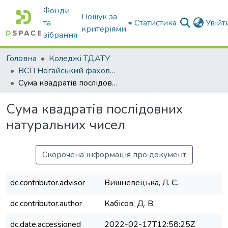
Фонди
Пошук за
та
Статистика
Увій
критеріями
зібрання
Головна
Коледжі ТДАТУ
ВСП Ногайський фаховий коледж ТДАТУ
Сума квадратів послідовних натуральних чисел
Сума квадратів послідовних
натуральних чисел
Скорочена інформація про документ
dc.contributor.advisor
Вишневецька, Л. Є.
dc.contributor.author
Кабісов, Д. В.
dc.date.accessioned
2022-02-17T12:58:25Z