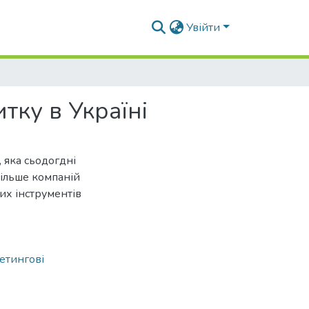
Увійти
тку в Україні
 яка сьодогдні
більше компаній
их інструментів
етингові