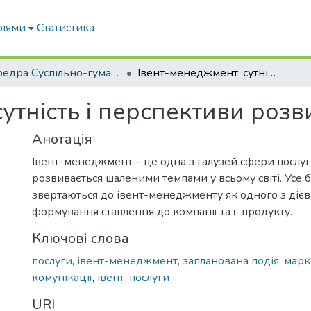
ріями
Статистика
кафедра Суспільно-гуманітарні науки
Івент-менеджмент: сутність і перспективи розвитку в Україні
утність і перспективи розви
Анотація
Івент-менеджмент – це одна з галузей сфери послуг,
розвивається шаленими темпами у всьому світі. Усе 
звертаються до івент-менеджменту як одного з дієв
формування ставлення до компанії та її продукту.
Ключові слова
послуги
,
івент-менеджмент
,
запланована подія
,
марк
комунікації
,
івент-послуги
URI