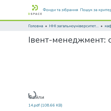
Фонди та зібрання
Пошук за крите
Головна
ННІ загальноуніверситетської підготовки
Івент-менеджмент: с
Вантажиться...
Файли
14.pdf
(108.66 KB)