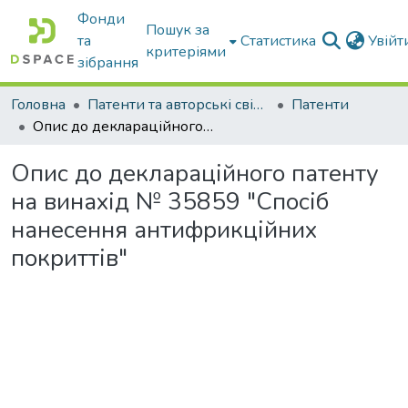
Фонди
Пошук за
та
Статистика
Увій
критеріями
зібрання
Головна
Патенти та авторські свідоцтва
Патенти
Опис до деклараційного патенту на винахід № 35859 "Спосіб нанесення антифрикційних покриттів"
Опис до деклараційного патенту
на винахід № 35859 "Спосіб
нанесення антифрикційних
покриттів"