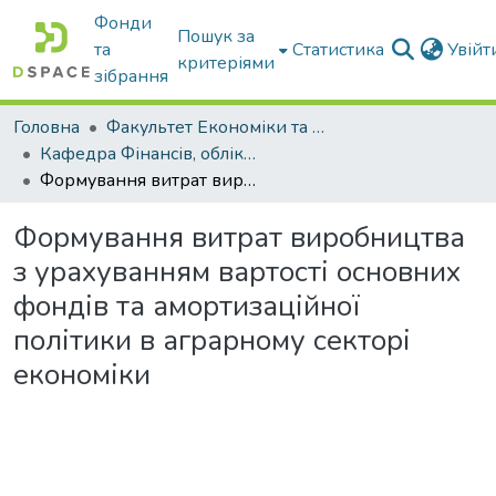
Фонди
Пошук за
та
Статистика
Увій
критеріями
зібрання
Головна
Факультет Економіки та бізнесу
Кафедра Фінансів, обліку і оподаткування
Формування витрат виробництва з урахуванням вартості основних фондів та амортизаційної політики в аграрному секторі економіки
Формування витрат виробництва
з урахуванням вартості основних
фондів та амортизаційної
політики в аграрному секторі
економіки