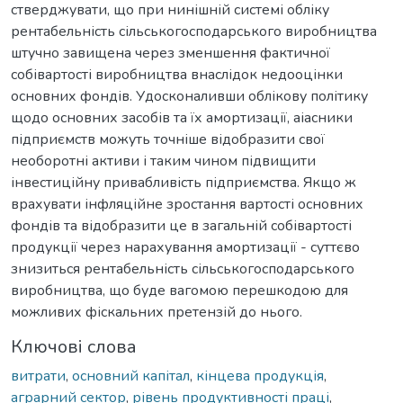
стверджувати, що при нинішній системі обліку
рентабельність сільськогосподарського виробництва
штучно завищена через зменшення фактичної
собівартості виробництва внаслідок недооцінки
основних фондів. Удосконаливши облікову політику
щодо основних засобів та їх амортизації, аіасники
підприємств можуть точніше відобразити свої
необоротні активи і таким чином підвищити
інвестиційну привабливість підприємства. Якщо ж
врахувати інфляційне зростання вартості основних
фондів та відобразити це в загальній собівартості
продукції через нарахування амортизації - суттєво
знизиться рентабельність сільськогосподарського
виробництва, що буде вагомою перешкодою для
можливих фіскальних претензій до нього.
Ключові слова
витрати
,
основний капітал
,
кінцева продукція
,
аграрний сектор
,
рівень продуктивності праці
,