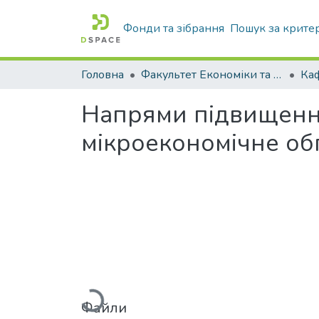
Фонди та зібрання
Пошук за крите
Головна
Факультет Економіки та бізнесу
Напрями підвищення
мікроекономічне об
Вантажиться...
Файли