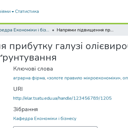
ріями
Статистика
Кафедра Економіки і бізнесу
Напрями підвищення прибутку галузі олієвиробництва: мікроекономічне обґрунтування
 прибутку галузі олієвиро
ґрунтування
Ключові слова
аграрна фірма
,
«золоте правило мікроекономіки»
,
оп
URI
http://elar.tsatu.edu.ua/handle/123456789/1205
Зібрання
Кафедра Економіки і бізнесу