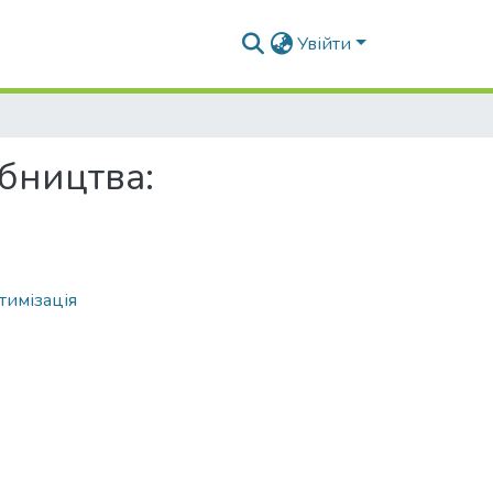
Увійти
бництва:
тимізація