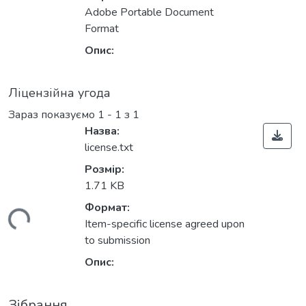
Adobe Portable Document
Format
Опис:
Ліцензійна угода
Зараз показуємо
1 - 1 з 1
Назва:
license.txt
Розмір:
1.71 KB
Формат:
житься...
Item-specific license agreed upon
to submission
Опис:
Зібрання