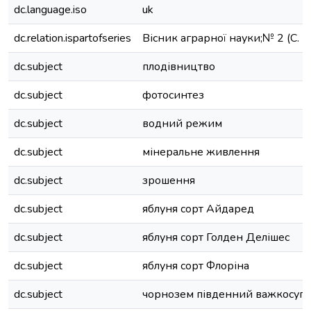
dc.language.iso
uk
dc.relation.ispartofseries
Вісник аграрної науки;№ 2 (С. 7
dc.subject
плодівництво
dc.subject
фотосинтез
dc.subject
водний режим
dc.subject
мінеральне живлення
dc.subject
зрошення
dc.subject
яблуня сорт Айдаред
dc.subject
яблуня сорт Голден Делішес
dc.subject
яблуня сорт Флоріна
dc.subject
чорнозем південний важкосуг