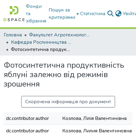
Фонди
Пошук за
та
Статистика
Увій
критеріями
зібрання
Головна
Факультет Агротехнологій та екології
Кафедра Рослинництва та садівництва ім. професора В.В. Калитки
Фотосинтетична продуктивність яблуні залежно від режимів зрошення
Фотосинтетична продуктивність
яблуні залежно від режимів
зрошення
Скорочена інформація про документ
dc.contributor.author
Козлова, Лілія Валентинівна
dc.contributor.author
Козлова, Лилия Валентиновна