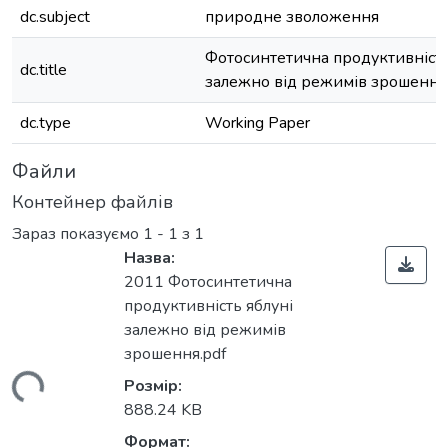
dc.subject
природне зволоження
Фотосинтетична продуктивність
dc.title
залежно від режимів зрошення
dc.type
Working Paper
Файли
Контейнер файлів
Зараз показуємо
1 - 1 з 1
Назва:
2011 Фотосинтетична
продуктивність яблуні
залежно від режимів
зрошення.pdf
житься...
Розмір:
888.24 KB
Формат: