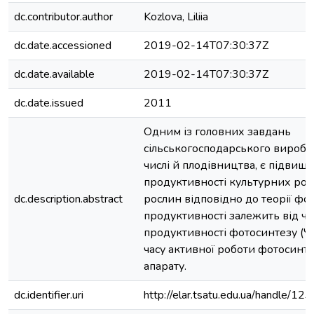
dc.contributor.author
Kozlova, Liliia
dc.date.accessioned
2019-02-14T07:30:37Z
dc.date.available
2019-02-14T07:30:37Z
dc.date.issued
2011
Одним із головних завдань
сільськогосподарського виробн
числі й плодівництва, є підвищ
продуктивності культурних рос
dc.description.abstract
рослин відповідно до теорії фо
продуктивності залежить від чи
продуктивності фотосинтезу (ЧП
часу активної роботи фотосинт
апарату.
dc.identifier.uri
http://elar.tsatu.edu.ua/handle/