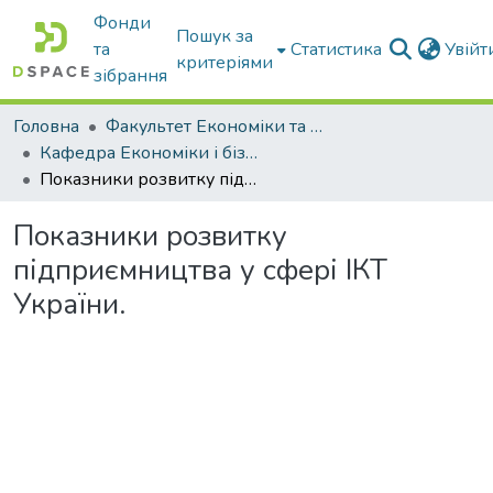
Фонди
Пошук за
та
Статистика
Увій
критеріями
зібрання
Головна
Факультет Економіки та бізнесу
Кафедра Економіки і бізнесу
Показники розвитку підприємництва у сфері ІКТ України.
Показники розвитку
підприємництва у сфері ІКТ
України.