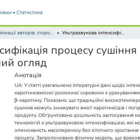
ріями
Статистика
Публікації авторів, сторонніх університету
Ультразвукова інтенсифікація процесу сушіння каротиновмісної сировини: аналітичний огляд
сифікація процесу сушіння
ний огляд
Анотація
UA: У статті узагальнено літературні дані щодо інтен
каротиновмісної рослинної сировини з урахуванням
β-каротину. Показано, що традиційні високотемпера
сушіння можуть знижувати вміст каротиноїдів і погі
продукту. Обґрунтовано доцільність застосування к
технологій з ультразвуковою інтенсифікацією, які 
інтенсивність масопереносу без істотного зростанн
процесу. Запропоновано фізичну модель, що врахов