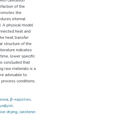
ith cavitation
faction of the
promotes the
educes internal
d. A physical model
connected heat and
he heat transfer
lar structure of the
iterature indicates
 time, lower specific
is concluded that
g raw materials is a
are advisable to
l process conditions.
вина
,
β-каротин
,
ифузії
,
ive drying
,
carotene-