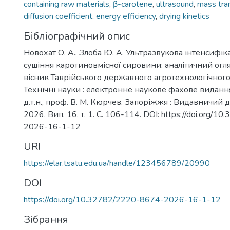
containing raw materials
,
β-carotene
,
ultrasound
,
mass tra
diffusion coefficient
,
energy efficiency
,
drying kinetics
Бібліографічний опис
Новохат О. А., Злоба Ю. А. Ультразвукова інтенсифік
сушіння каротиновмісної сировини: аналітичний огл
вісник Таврійського державного агротехнологічного
Технічні науки : електронне наукове фахове видання 
д.т.н., проф. В. М. Кюрчев. Запоріжжя : Видавничий д
2026. Вип. 16, т. 1. С. 106-114. DOI: https://doi.org/
2026-16-1-12
URI
https://elar.tsatu.edu.ua/handle/123456789/20990
DOI
https://doi.org/10.32782/2220-8674-2026-16-1-12
Зібрання