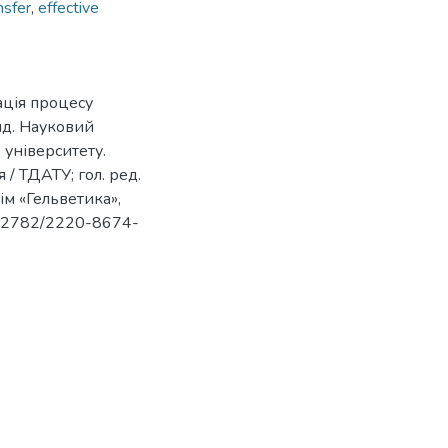
nsfer
,
effective
ація процесу
яд. Науковий
 університету.
/ ТДАТУ; гол. ред.
ім «Гельветика»,
10.32782/2220-8674-