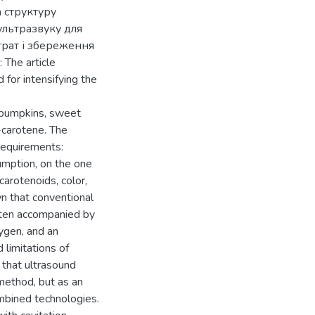
а структуру
ультразвуку для
трат і збереження
The article
 for intensifying the
, pumpkins, sweet
β-carotene. The
requirements:
umption, on the one
arotenoids, color,
wn that conventional
often accompanied by
ygen, and an
 limitations of
 that ultrasound
method, but as an
ombined technologies.