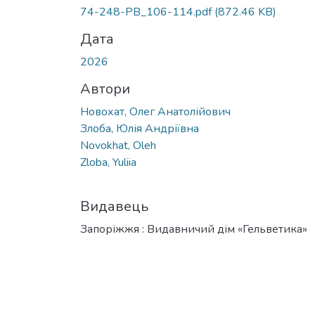
Вантажиться...
74-248-PB_106-114.pdf
(872.46 KB)
Дата
2026
Автори
Новохат, Олег Анатолійович
Злоба, Юлія Андріївна
Novokhat, Oleh
Zloba, Yuliia
Видавець
Запоріжжя : Видавничий дім «Гельветика»