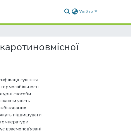
Увійти
 каротиновмісної
сифікації сушіння
 термолабільності
турні способи
ршувати якість
омбінованих
можуть підвищувати
я температури
ує взаємопов’язані