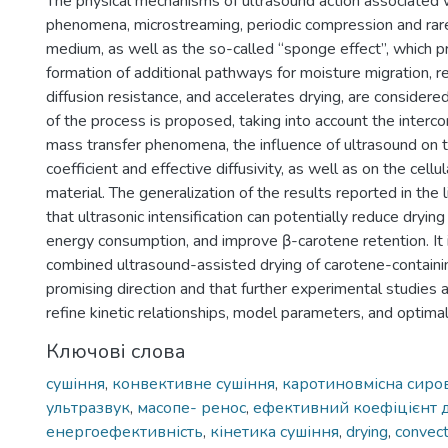
The physical mechanisms of ultrasound action associated w
phenomena, microstreaming, periodic compression and rare
medium, as well as the so-called “sponge effect”, which 
formation of additional pathways for moisture migration, r
diffusion resistance, and accelerates drying, are considere
of the process is proposed, taking into account the inter
mass transfer phenomena, the influence of ultrasound on t
coefficient and effective diffusivity, as well as on the cellu
material. The generalization of the results reported in the l
that ultrasonic intensification can potentially reduce drying
energy consumption, and improve β-carotene retention. It 
combined ultrasound-assisted drying of carotene-containin
promising direction and that further experimental studies 
refine kinetic relationships, model parameters, and optima
Ключові слова
сушіння
,
конвективне сушіння
,
каротиновмісна сиро
ультразвук
,
масопе- ренос
,
ефективний коефіцієнт д
енергоефективність
,
кінетика сушіння
,
drying
,
convect