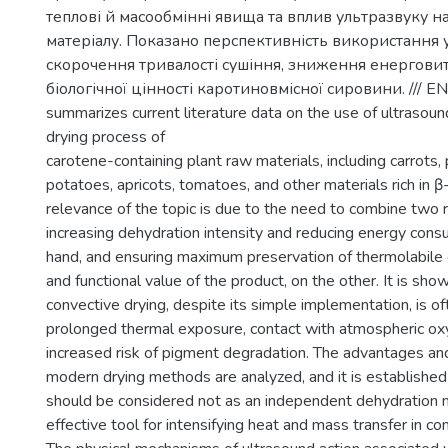
теплові й масообмінні явища та вплив ультразвуку н
матеріалу. Показано перспективність використання 
скорочення тривалості сушіння, зниження енергови
біологічної цінності каротиновмісної сировини. /// EN: 
summarizes current literature data on the use of ultrasound
drying process of
carotene-containing plant raw materials, including carrots
potatoes, apricots, tomatoes, and other materials rich in 
relevance of the topic is due to the need to combine two 
increasing dehydration intensity and reducing energy cons
hand, and ensuring maximum preservation of thermolabile c
and functional value of the product, on the other. It is sho
convective drying, despite its simple implementation, is 
prolonged thermal exposure, contact with atmospheric ox
increased risk of pigment degradation. The advantages and
modern drying methods are analyzed, and it is established
should be considered not as an independent dehydration 
effective tool for intensifying heat and mass transfer in c