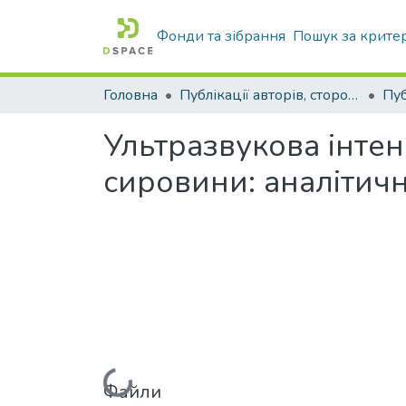
Фонди та зібрання
Пошук за крите
Головна
Публікації авторів, сторонніх університету
Ультразвукова інтен
сировини: аналітич
Файли