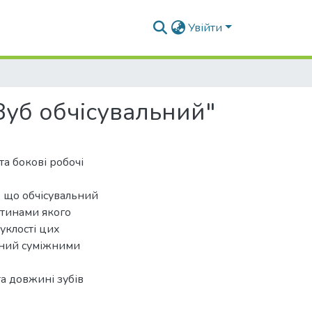
Увійти
Зуб обчісувальний"
та бокові робочі
, що обчісувальний
стинами якого
уклості цих
ений суміжними
а довжині зубів