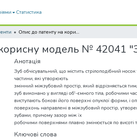
ріями
Статистика
тенти
Опис до патенту на корисну модель № 42041 "Зуб обчісувальний"
 корисну модель № 42041 "
Анотація
Зуб обчісувальний, що містить стрілоподібний носок 
частини, які утворюють
змінний міжзубовий простір, який відрізняється тим
зуб виконано у вигляді об'-ємного тіла, робочими ча
виступають бокові його поверхні опуклої форми, і оп
поверхонь направлені в міжзубовий простір, утвор
зубами, причому зазор між їх
робочими поверхнями плавно змінюється по висоті т
Ключові слова