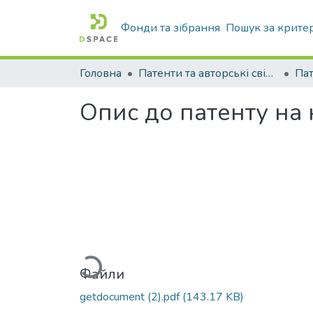
Фонди та зібрання
Пошук за крите
Головна
Патенти та авторські свідоцтва
Па
Опис до патенту на
Вантажиться...
Файли
getdocument (2).pdf
(143.17 KB)