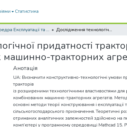
ріями
Статистика
Кафедра Експлуатації та технічного сервісу машин
Дослідження технологічної придатності тракторів для роботи у складі комбінованих машинно-тракторних агрегатів
гічної придатності тракто
х машинно-тракторних агре
Анотація
UA: Визначити конструктивно-технологічні умови п
тракторів
із розширеними технологічними властивостями для р
комбінованих машинно-тракторних агрегатів. Мето
основні методи теорії конструювання і експлуатації 
сільськогосподарського призначення. Теоретичні р
отриманих аналітичних залежностей здійснено на 
комп’ютері у програмному середовищі Mathcad 15. Р