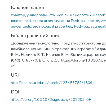
Ключові слова
трактор
,
універсальність
,
мобільні енергетичні засоб
властивості
,
схема агрегатування Рush-pull
,
tractor
,
ver
power tools
,
technological properties
,
Рush-pull aggrega
Бібліографічний опис
Дослідження технологічної придатності тракторів дл
комбінованих машинно-тракторних агрегатів / Адамч
В. М., Надикто В. Т., Кюрчев В. М. Вісник аграрної н
(840). С. 63-70. Бібліогр.:15. https://doi.org/10.31073
09
URI
http://elar.tsatu.edu.ua/handle/123456789/18094
DOI
https://doi.org/10.31073/agrovisnyk202303-09