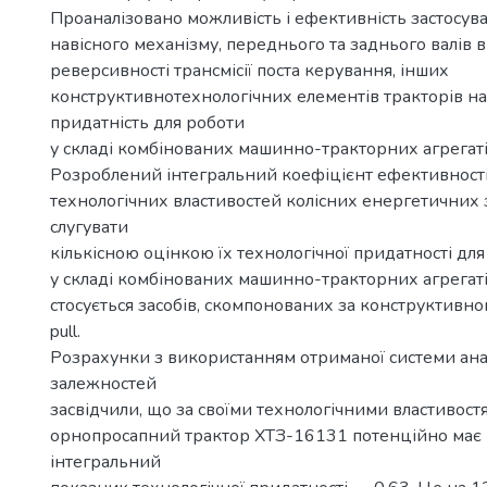
Проаналізовано можливість і ефективність застосу
навісного механізму, переднього та заднього валів в
реверсивності трансмісії поста керування, інших
конструктивнотехнологічних елементів тракторів на
придатність для роботи
у складі комбінованих машинно-тракторних агрегаті
Розроблений інтегральний коефіцієнт ефективнос
технологічних властивостей колісних енергетичних 
слугувати
кількісною оцінкою їх технологічної придатності д
у складі комбінованих машинно-тракторних агрегаті
стосується засобів, скомпонованих за конструктивн
pull.
Розрахунки з використанням отриманої системи ана
залежностей
засвідчили, що за своїми технологічними властивос
орнопросапний трактор ХТЗ-16131 потенційно ма
інтегральний