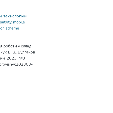
и
,
технологічні
satility
,
mobile
tion scheme
я роботи у складі
ук В. В., Булгаков
ауки. 2023, №3
/agrovisnyk202303-