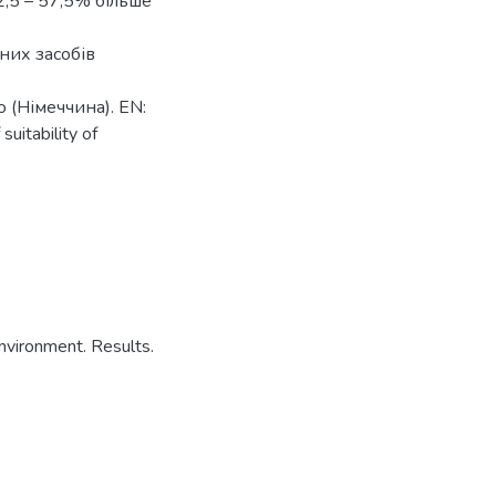
2,5 – 57,5% більше
них засобів
 (Німеччина). EN:
suitability of
nvironment. Results.