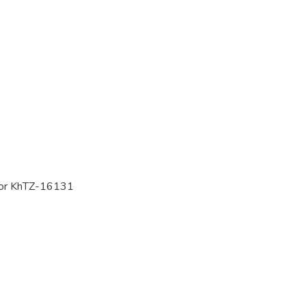
actor KhTZ-16131