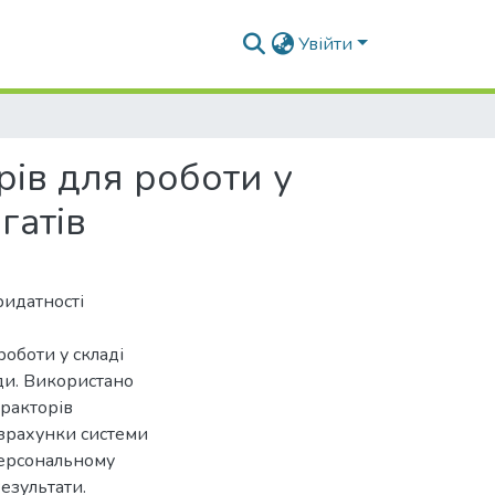
Увійти
рів для роботи у
гатів
ридатності
оботи у складі
ди. Використано
тракторів
озрахунки системи
персональному
езультати.