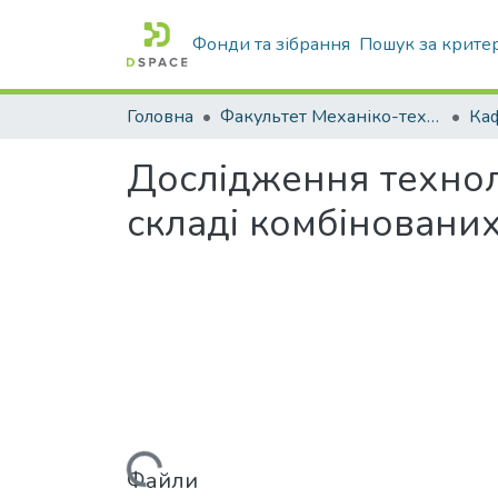
Фонди та зібрання
Пошук за крите
Головна
Факультет Механіко-технологічний
Дослідження техноло
складі комбіновани
Вантажиться...
Файли