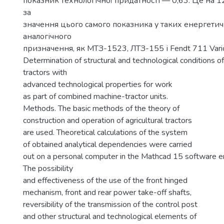
показник технологічної придатності — 0,63. Це на 1
за
значення цього самого показника у таких енергетич
аналогічного
призначення, як МТЗ-1523, ЛТЗ-155 і Fendt 711 Vario
Determination of structural and technological conditions of 
tractors with
advanced technological properties for work
as part of combined machine-tractor units.
Methods. The basic methods of the theory of
construction and operation of agricultural tractors
are used. Theoretical calculations of the system
of obtained analytical dependencies were carried
out on a personal computer in the Mathcad 15 software e
The possibility
and effectiveness of the use of the front hinged
mechanism, front and rear power take-off shafts,
reversibility of the transmission of the control post
and other structural and technological elements of