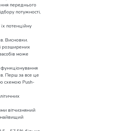
вання переднього
ідбору потужності,
 їх потенційну
в. Висновки.
ті розширених
засобів може
ля функціонування
в. Перш за все це
ою схемою Рush-
літичних
тями вітчизняний
є найвищий