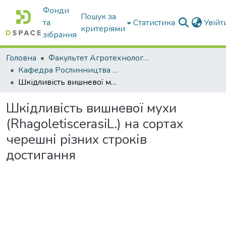
Фонди
Пошук за
та
Статистика
Увій
критеріями
зібрання
Головна
Факультет Агротехнологій та екології
Кафедра Рослинництва та садівництва ім. професора В.В. Калитки
Шкідливість вишневої мухи (RhagoletiscerasiL.) на сортах черешні різних строків достигання
Шкідливість вишневої мухи
(RhagoletiscerasiL.) на сортах
черешні різних строків
достигання