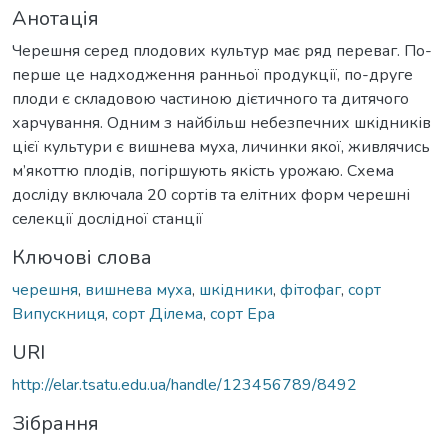
Анотація
Черешня серед плодових культур має ряд переваг. По-
перше це надходження ранньої продукції, по-друге
плоди є складовою частиною дієтичного та дитячого
харчування. Одним з найбільш небезпечних шкідників
цієї культури є вишнева муха, личинки якої, живлячись
м’якоттю плодів, погіршують якість урожаю. Схема
досліду включала 20 сортів та елітних форм черешні
селекції дослідної станції
Ключові слова
черешня
,
вишнева муха
,
шкідники
,
фітофаг
,
сорт
Випускниця
,
сорт Ділема
,
сорт Ера
URI
http://elar.tsatu.edu.ua/handle/123456789/8492
Зібрання