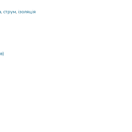
а
,
струм
,
ізоляція
в)