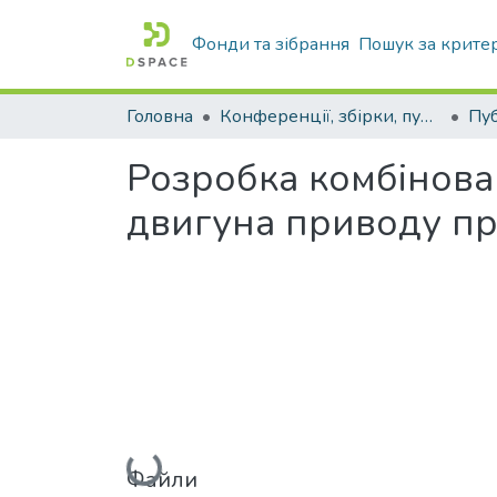
Фонди та зібрання
Пошук за крите
Головна
Конференції, збірки, публікації молодих вчених і здобувачів : магістрів, бакалаврів, аспірантів.
Розробка комбінова
двигуна приводу пр
Вантажиться...
Файли