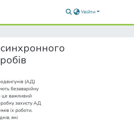
Увійти
асинхронного
робів
родвигунів (АД)
чують безаварійну
– це важливий
озробку захисту АД
мів їх роботи,
ків, які