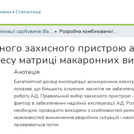
ріями
Статистика
Публікації здобувачів (бакалаврів. магістрів, аспірантів)
Розробка комбінованого захисного пристрою асинхронного двигуна приводу пресу матриці макаронних виробів
ного захисного пристрою 
есу матриці макаронних ви
Анотація
Багатолітній досвід експлуатації асинхронних елект
показав, що більшість існуючих захистів не забезпе
роботу АД. Правильний вибір захисного пристрою 
фактор в забезпеченні надійної експлуатації АД. Р
необхідно проводити виходячи з особливостей режи
можливостей виникнення аварійних ситуацій і наслід
проявляються потім