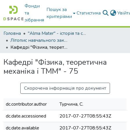
Фонди
Пошук за
та
Статистика
Увій
критеріями
зібрання
Головна
"Alma Mater" - історія та сьогодення Університету
Літопис навчального закладу: МІМСГ-ТДАТА-ТДАТУ
Кафедрі "Фізика, теоретична механіка і ТММ" - 75
Кафедрі "Фізика, теоретична
механіка і ТММ" - 75
Скорочена інформація про документ
dc.contributor.author
Турчина, С.
dc.date.accessioned
2017-07-27T08:55:43Z
dc.date.available
2017-07-27T08:55:43Z