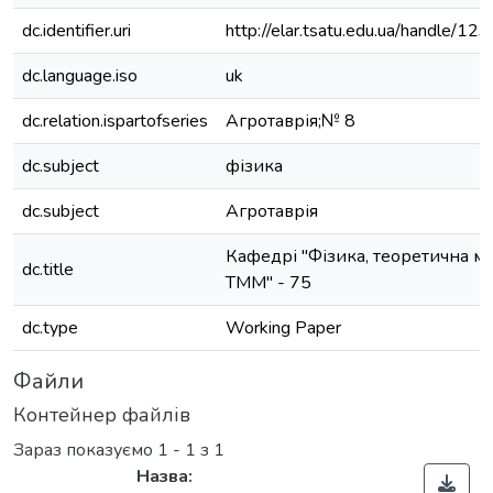
dc.identifier.uri
http://elar.tsatu.edu.ua/handle/
dc.language.iso
uk
dc.relation.ispartofseries
Агротаврія;№ 8
dc.subject
фізика
dc.subject
Агротаврія
Кафедрі "Фізика, теоретична ме
dc.title
ТММ" - 75
dc.type
Working Paper
Файли
Контейнер файлів
Зараз показуємо
1 - 1 з 1
Назва: