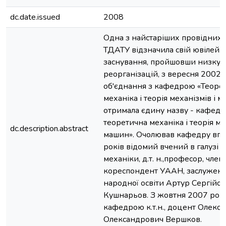
dc.date.issued
2008
Одна з найстаріших провідних
ТДАТУ відзначила свій ювілей.
заснування, пройшовши низку
реорганізацій, з вересня 2002
об'єднання з кафедрою «Теоре
механіка і теорія механізмів і 
отримала єдину назву - кафедр
теоретична механіка і теорія ме
dc.description.abstract
машин». Очолював кафедру впр
років відомий вчений в галузі 
механіки, д.т. н.,професор, член
кореспондент УААН, заслужен
народної освіти Артур Сергійо
Кушнарьов. З жовтня 2007 року
кафедрою к.т.н., доцент Олекс
Олександрович Вершков.