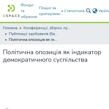
Фонди
Пошук за
та
Статистика
Увій
критеріями
зібрання
Головна
Конференції, збірки, публікації молодих вчених і здобувачів : магістрів, бакалаврів, аспірантів.
Публікації здобувачів (бакалаврів. магістрів, аспірантів)
Політична опозиція як індикатор демократичного суспільства
Політична опозиція як індикатор
демократичного суспільства