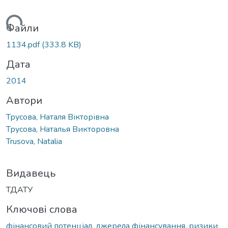
антажиться...
Файли
1134.pdf
(333.8 KB)
Дата
2014
Автори
Трусова, Наталя Вікторівна
Трусова, Наталья Викторовна
Trusova, Natalia
Видавець
ТДАТУ
Ключові слова
фінансовий потенціал
,
джерела фінансування
,
ризики