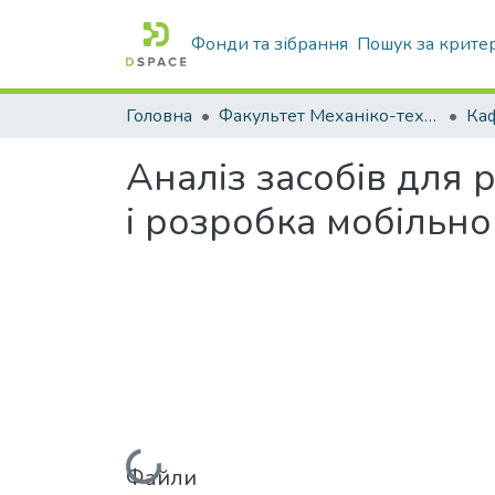
Фонди та зібрання
Пошук за крите
Головна
Факультет Механіко-технологічний
Аналіз засобів для
і розробка мобільн
Вантажиться...
Файли