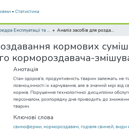
ріями
Статистика
Кафедра Експлуатації та технічного сервісу машин
Аналіз засобів для роздавання кормових сумішок на свинофермах і розробка мобільного кормороздавача-змішувача
 роздавання кормових сумі
ого кормороздавача-змішув
Анотація
Стан здоров’я, продуктивність тварин залежать не тіл
повноцінності їх харчування, але в значній мірі від с
кормів. Порушення технологічної дисципліни обслу
персоналом, розпорядку дня приводить до зниженн
тварин.
Ключові слова
свиноферми
,
кормороздавачі
,
годівля свиней
,
види 