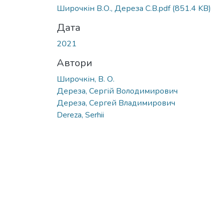
Широчкін В.О., Дереза С.В.pdf
(851.4 KB)
Дата
2021
Автори
Широчкін, В. О.
Дереза, Сергій Володимирович
Дереза, Сергей Владимирович
Dereza, Serhii