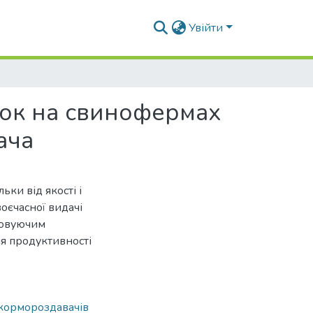
Увійти
шок на свинофермах
ача
ьки від якості і
воєчасної видачі
говуючим
я продуктивності
кормороздавачів