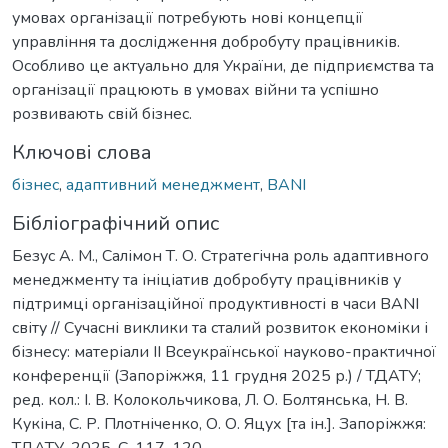
умовах організації потребують нові концепції
управління та дослідження добробуту працівників.
Особливо це актуально для України, де підприємства та
організації працюють в умовах війни та успішно
розвивають свій бізнес.
Ключові слова
бізнес
,
адаптивний менеджмент
,
BANI
Бібліографічний опис
Безус А. М., Салімон Т. О. Стратегічна роль адаптивного
менеджменту та ініціатив добробуту працівників у
підтримці організаційної продуктивності в часи BANI
світу // Сучасні виклики та сталий розвиток економіки і
бізнесу: матеріали IІ Всеукраїнської науково-практичної
конференції (Запоріжжя, 11 грудня 2025 р.) / ТДАТУ;
ред. кол.: І. В. Колокольчикова, Л. О. Болтянська, Н. В.
Кукіна, С. Р. Плотніченко, О. О. Яцух [та ін.]. Запоріжжя:
ТДАТУ, 2025. С. 117-120.