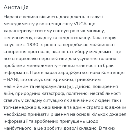
Анотація
Наразі є велика кількість досліджень в галузі
менеджменту у концепції світу VUCA, що
характеризує систему світоустрою як мінливу,
невизначену, складну та неоднозначну. Така теорія
існує ще з 1980-х років та передбачає можливості
створення прогнозів, планів та вибору між діями – це
все створювало перспективи для усунення головної
проблеми менеджменту – невизначеності та брак
інформації. Проте зараз зароджується нова концепція
– BANI, що описує світ крихким, тривожним,
нелінійним та незрозумілим [6]. Дійсно, поширення
війн, природних катастроф, політичної нестабільності
ставить у складну ситуацію як звичайних людей, так і
топ-менеджерів, керівників та адміністраторів; адже їм
необхідно приймати рішення на основі кількох джерел
інформації та зроблених припущень щодо
майбутнього, а це зробити доволі складно. В таких