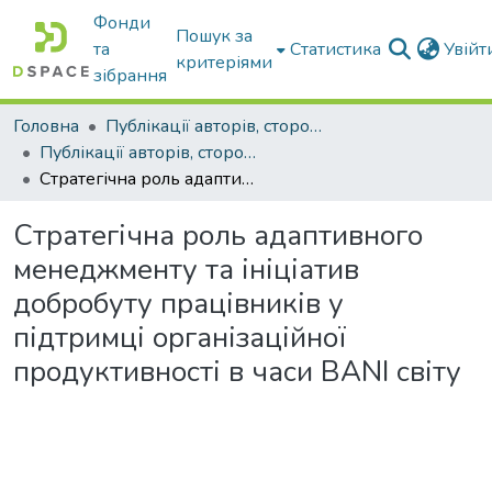
Фонди
Пошук за
та
Статистика
Увій
критеріями
зібрання
Головна
Публікації авторів, сторонніх університету
Публікації авторів, сторонніх університету
Стратегічна роль адаптивного менеджменту та ініціатив добробуту працівників у підтримці організаційної продуктивності в часи BANI світу
Стратегічна роль адаптивного
менеджменту та ініціатив
добробуту працівників у
підтримці організаційної
продуктивності в часи BANI світу