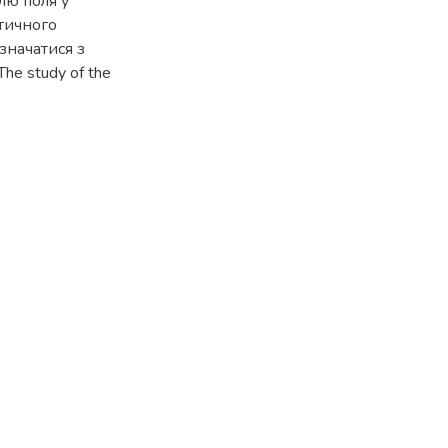
лю поля у
ктичного
значатися з
he study of the