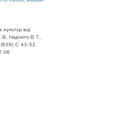
on of motion
,
solution
 культур від
В., Надикто В. Т.,
(839). С. 43-52.
02-06