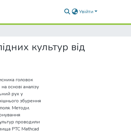
Увійти
ідних культур від
исника головок
на основі аналізу
ьний рух у
нішнього збурення
поля. Методи.
іонування
культур проводили
овища PTC Mathcad