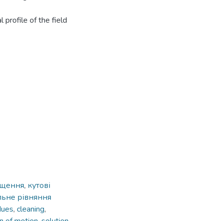
l profile of the field
ищення
,
кутові
ьне рівняння
dues
,
cleaning
,