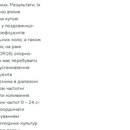
их. Результати. Із
ено вплив
а кутові
р у поздовжньо-
оефіцієнтів
них коліс, а також
с на рамі
50R16) опорно-
р має перебувати
 установлення
цієнта
ника в діапазоні
ові частотні
оли коливання
і частот 0 – 24 с–
 координати
хуванням
еплідних культур