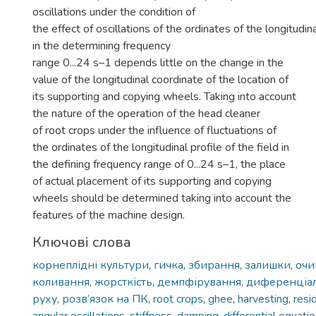
oscillations under the condition of
the effect of oscillations of the ordinates of the longitudina
in the determining frequency
range 0...24 s–1 depends little on the change in the
value of the longitudinal coordinate of the location of
its supporting and copying wheels. Taking into account
the nature of the operation of the head cleaner
of root crops under the influence of fluctuations of
the ordinates of the longitudinal profile of the field in
the defining frequency range of 0...24 s–1, the place
of actual placement of its supporting and copying
wheels should be determined taking into account the
features of the machine design.
Ключові слова
корнеплідні культури
,
гичка
,
збирання
,
залишки
,
оч
коливання
,
жорсткість
,
демпфірування
,
диференціал
руху
,
розв’язок на ПК
,
root crops
,
ghee
,
harvesting
,
resi