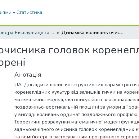
ріями
Статистика
Кафедра Експлуатації та технічного сервісу машин
Динаміка коливань очисника головок коренеплідних культур від залишків гички на корені
очисника головок коренепл
орені
Анотація
UA: Дослідити вплив конструктивних параметрів оч
коренеплідних культур від залишків гички на корені 
математичної моделі, яка описує його плоскопаралел
поздовжньо-вертикальній площині за умови дії зов
у вигляді коливань ординат поздовжнього профілю 
Теоретичні розрахунки математичної моделі функц
задньоначіпного очисника головок коренеплідних 
на комп’ютері із застосуванням програмного серед