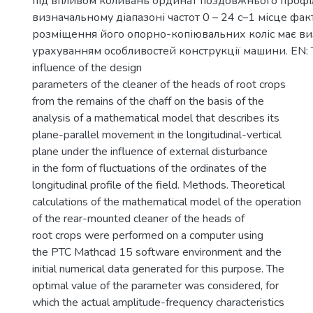
під впливом коливань ординат поздовжнього профі
визначальному діапазоні частот 0 – 24 с–1 місце фа
розміщення його опорно-копіювальних коліс має ви
урахуванням особливостей конструкції машини. EN: T
influence of the design
parameters of the cleaner of the heads of root crops
from the remains of the chaff on the basis of the
analysis of a mathematical model that describes its
plane-parallel movement in the longitudinal-vertical
plane under the influence of external disturbance
in the form of fluctuations of the ordinates of the
longitudinal profile of the field. Methods. Theoretical
calculations of the mathematical model of the operation
of the rear-mounted cleaner of the heads of
root crops were performed on a computer using
the PTC Mathcad 15 software environment and the
initial numerical data generated for this purpose. The
optimal value of the parameter was considered, for
which the actual amplitude-frequency characteristics