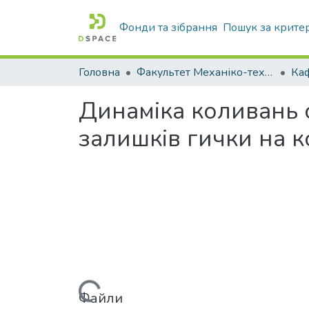
Фонди та зібрання
Пошук за крите
Головна
Факультет Механіко-технологічний
Динаміка коливань 
залишків гички на к
Вантажиться...
Файли