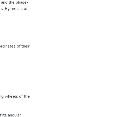
, and the phase-
lts. By means of
rdinates of their
ing wheels of the
 its angular