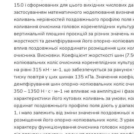
15.0 і сформованих для цього вихідних числових дан
застосуванням математичного моделювання визнач
коливань нерівностей поздовжнього профілю поля н
коливання очисника головок коренеплідних культу
вертикальній площині проєкцій за різних значень к
жорсткості та демпфірування його опорно-копіюваль
вплив поздовжньої координати розміщення цих колі
очисника. Висновки. Коефіцієнт жорсткості шин (7.
копіювальних коліс очисника коренеплідних культу
на рівні 315 кН ⋅ м–1, що забезпечується за рахунок
тиску повітря у цих шинах 135 кПа. Значення коефі
демпфірування шин опорно-копіювальних коліс очис
350 – 1350 Н ⋅ с ⋅ м–1 не впливає на амплітудні і фаз
характеристики його кутових коливань за умови, к
ординат поздовжнього профілю поля діють у діапазон
1, і мало залежить від зміни значення поздовжньої
розміщення його опорно-копіювальних коліс. З ура
характеру функціонування очисника головок корен