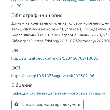
angular oscillations
,
stiffness
,
damping
,
differential equati
on PC
Бібліографічний опис
Динаміка коливань очисника головок коренеплідних
залишків гички на корені / Булгаков В. М., Адамчук В. 
Будзанівський М. І. Вісник аграрної науки. 2023, №2 
Бібліогр.:19. https://doi.org/10.31073/agrovisnyk2023
URI
http://elar.tsatu.edu.ua/handle/123456789/18093
DOI
https://doi.org/10.31073/agrovisnyk202302-06
Зібрання
Кафедра Експлуатації та технічного сервісу машин
Повна інформація про документ