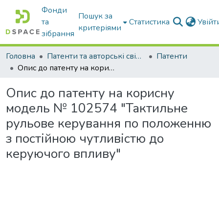
Фонди
Пошук за
та
Статистика
Увій
критеріями
зібрання
Головна
Патенти та авторські свідоцтва
Патенти
Опис до патенту на корисну модель № 102574 "Тактильне рульове керування по положенню з постійною чутливістю до керуючого впливу"
Опис до патенту на корисну
модель № 102574 "Тактильне
рульове керування по положенню
з постійною чутливістю до
керуючого впливу"