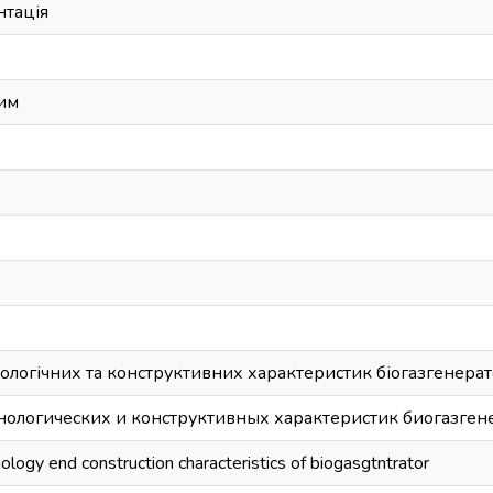
тація
им
ологічних та конструктивних характеристик біогазгенера
нологических и конструктивных характеристик биогазген
ology end construction characteristics of biogasgtntrator