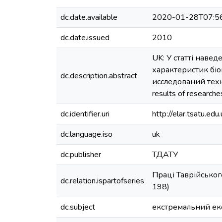
dc.date.available
2020-01-28T07:5
dc.date.issued
2010
UK: У статті навед
характеристик біо
dc.description.abstract
исследований техн
results of researche
dc.identifier.uri
http://elar.tsatu.
dc.language.iso
uk
dc.publisher
ТДАТУ
Праці Таврійськог
dc.relation.ispartofseries
198)
dc.subject
екстремальний е