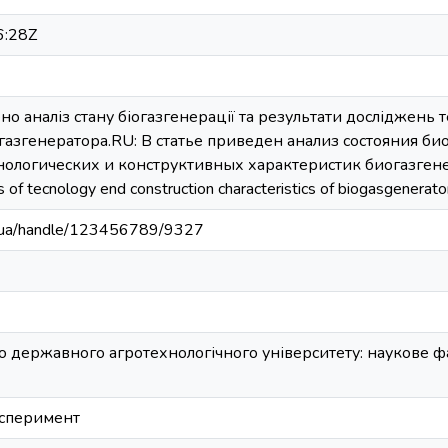
6:28Z
ено аналіз стану біогазгенерації та результати досліджень
газгенератора.RU: В статье приведен анализ состояния б
ологических и конструктивных характеристик биогазгенерато
s of tecnology end construction characteristics of biogasgenerator 
edu.ua/handle/123456789/9327
о державного агротехнологічного університету: наукове фах
ксперимент