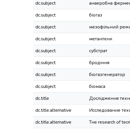
dc.subject
анаеробна фермен
dc.subject
біогаз
dc.subject
мезофільний реж
dc.subject
метантенк
dc.subject
субстрат
dc.subject
бродіння
dc.subject
біогазгенератор
dc.subject
біомаса
dc.title
Дослідження техн
dc.title.alternative
Исследование тех
dc.title.alternative
Тне research of tecn