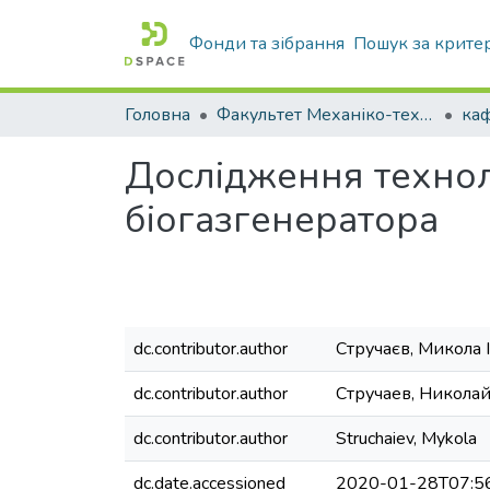
Фонди та зібрання
Пошук за крите
Головна
Факультет Механіко-технологічний
Дослідження технол
біогазгенератора
dc.contributor.author
Стручаєв, Микола 
dc.contributor.author
Стручаев, Никола
dc.contributor.author
Struchaiev, Mykola
dc.date.accessioned
2020-01-28T07:5