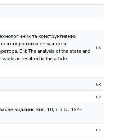
 технологічних та конструктивних
иогазгенерации и результаты
uk
ра. EN: The analysis of the state and
works is resulted in the article.
uk
uk
ове видання;Вип. 10, т. 3 (С. 194-
uk