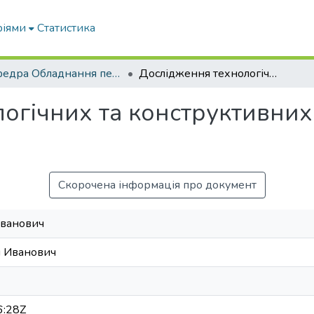
ріями
Статистика
кафедра Обладнання переробних і харчових виробництв ім. професора Ф.Ю. Ялпачика
Дослідження технологічних та конструктивних характеристик біогазгенератора
огічних та конструктивних
Скорочена інформація про документ
Іванович
й Иванович
6:28Z