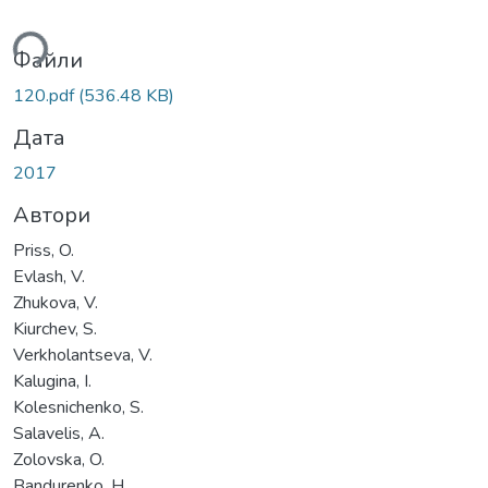
ься...
Файли
120.pdf
(536.48 KB)
Дата
2017
Автори
Priss, O.
Еvlash, V.
Zhukova, V.
Kiurchev, S.
Verkholantseva, V.
Kalugina, I.
Kolesnichenko, S.
Salavelis, A.
Zolovska, O.
Bandurenko, H.