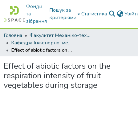
Фонди
Пошук за
та
Статистика
Увій
критеріями
зібрання
Головна
Факультет Механіко-технологічний
Кафедра Інженерної механіки та комп'ютерного проектування
Effect of abiotic factors on the respiration intensity of fruit vegetables during storage
Effect of abiotic factors on the
respiration intensity of fruit
vegetables during storage