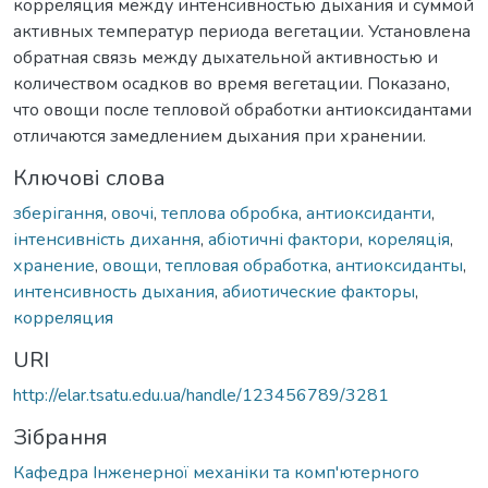
корреляция между интенсивностью дыхания и суммой
активных температур периода вегетации. Установлена
обратная связь между дыхательной активностью и
количеством осадков во время вегетации. Показано,
что овощи после тепловой обработки антиоксидантами
отличаются замедлением дыхания при хранении.
Ключові слова
зберігання
,
овочі
,
теплова обробка
,
антиоксиданти
,
інтенсивність дихання
,
абіотичні фактори
,
кореляція
,
хранение
,
овощи
,
тепловая обработка
,
антиоксиданты
,
интенсивность дыхания
,
абиотические факторы
,
корреляция
URI
http://elar.tsatu.edu.ua/handle/123456789/3281
Зібрання
Кафедра Інженерної механіки та комп'ютерного