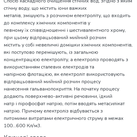
Спосіб каскадного очищення стічних вод, згідно з яким
стічну воду, що містить іони важких
металів, змішують з розчином електроліту, що входить
до комплексу хімічних компонентів у
певному їх співвідношенні і шестивалентного хрому,
при цьому відпрацьований мийний розчин
містить у собі невеличкі домішки хімічних компонентів,
які поступово перемішують, із загальною
концентрацією електроліту, а електроліз проводять з
використанням сталевих електродів та
напірною флотацією, як електроліт використовують
відпрацьований мийний розчин процесу
нанесення гальванопокриття. На початку процесу
додають поверхнево-активні речовини, їдкий
натр і пірофосфат натрію, потім вводять метасилікат
натрію. Причому електроліз відбувається з
питомими витратами електричного струму в межах
100…600 Кл/м3.