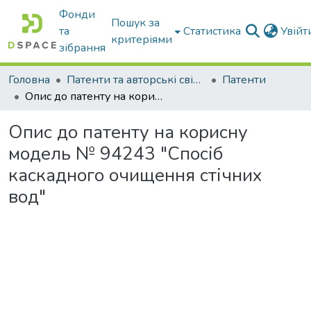
Фонди
Пошук за
та
Статистика
Увій
критеріями
зібрання
Головна
Патенти та авторські свідоцтва
Патенти
Опис до патенту на корисну модель № 94243 "Спосіб каскадного очищення стічних вод"
Опис до патенту на корисну
модель № 94243 "Спосіб
каскадного очищення стічних
вод"