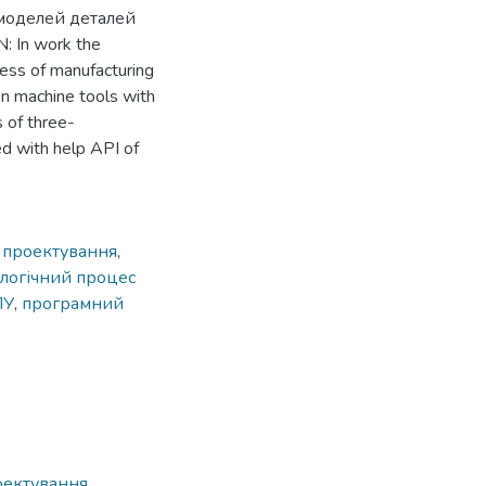
моделей деталей
 In work the
cess of manufacturing
on machine tools with
 of three-
ed with help АРІ of
 проектування
,
логічний процес
ПУ
,
програмний
оектування