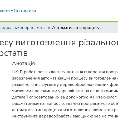
ріями
Статистика
Кафедра Інженерної механіки та комп'ютерного проектування
Автоматизація процесу виготовлення різального інструменту для деревообробних верстатів
есу виготовлення різальног
статів
Анотація
UK: В роботі розглядається питання створення прог
забезпечення автоматизацій процесу виготовлення 
різального інструменту деревооброблювальних фрез
числовим програмним управлінням на основі триви
деталей спроектованих за допомогою АРІ-технологій
рассматривается вопрос создания программного об
автоматизации процесса изготовления элементов 
инструмента деревообрабатывающих фрез на станк