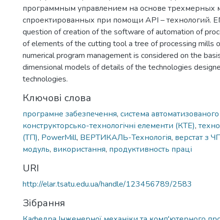
программным управлением на основе трехмерных 
спроектированных при помощи АРІ – технологий. EN:
question of creation of the software of automation of pro
of elements of the cutting tool a tree of processing mills 
numerical program management is considered on the basis
dimensional models of details of the technologies design
technologies.
Ключові слова
програмне забезпечення
,
система автоматизованого
конструкторсько-технологічні елементи (КТЕ)
,
техно
(ТП)
,
PowerMill
,
ВЕРТИКАЛЬ-Технологія
,
верстат з Ч
модуль
,
використання
,
продуктивность праці
URI
http://elar.tsatu.edu.ua/handle/123456789/2583
Зібрання
Кафедра Інженерної механіки та комп'ютерного пр