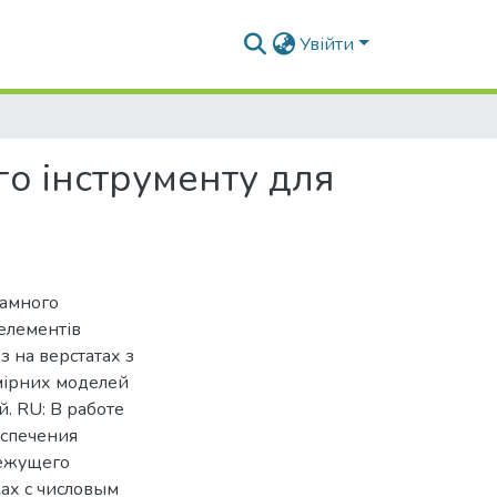
Увійти
о інструменту для
рамного
елементів
 на верстатах з
мірних моделей
. RU: В работе
еспечения
режущего
ах с числовым