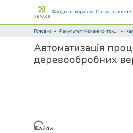
Фонди та зібрання
Пошук за крите
Головна
Факультет Механіко-технологічний
Автоматизація проц
деревообробних вер
Файли