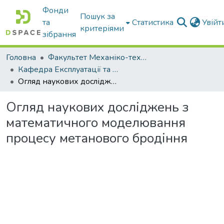
Фонди
Пошук за
та
Статистика
Увій
критеріями
зібрання
Головна
Факультет Механіко-технологічний
Кафедра Експлуатації та технічного сервісу машин
Огляд наукових досліджень з математичного моделювання процесу метанового бродіння
Огляд наукових досліджень з
математичного моделювання
процесу метанового бродіння