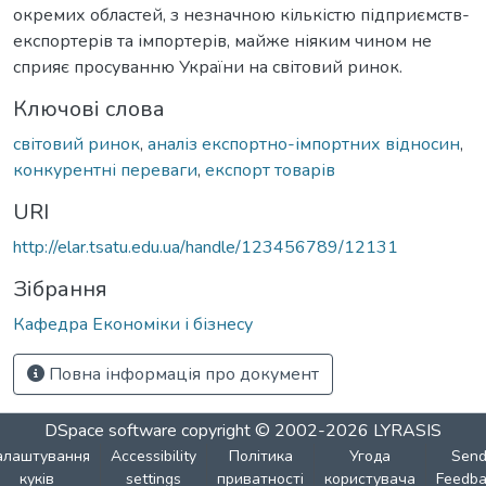
окремих областей, з незначною кількістю підприємств-
експортерів та імпортерів, майже ніяким чином не
сприяє просуванню України на світовий ринок.
Ключові слова
світовий ринок
,
аналіз експортно-імпортних відносин
,
конкурентні переваги
,
експорт товарів
URI
http://elar.tsatu.edu.ua/handle/123456789/12131
Зібрання
Кафедра Економіки і бізнесу
Повна інформація про документ
DSpace software
copyright © 2002-2026
LYRASIS
алаштування
Accessibility
Політика
Угода
Sen
куків
settings
приватності
користувача
Feedba