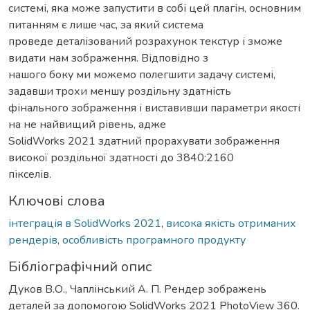
системі, яка може запустити в собі цей плагін, основним
питанням є лише час, за який система
проведе деталізований розрахунок текстур і зможе
видати нам зображення. Відповідно з
нашого боку ми можемо полегшити задачу системі,
задавши трохи меншу роздільну здатність
фінального зображення і виставивши параметри якості
на не найвищий рівень, адже
SolidWorks 2021 здатний прорахувати зображення
високої роздільної здатності до 3840:2160
пікселів.
Ключові слова
інтеграція в SolidWorks 2021
,
висока якість отриманих
рендерів
,
особливість програмного продукту
Бібліографічний опис
Дуков В.О., Чаплінський А. П. Рендер зображень
деталей за допомогою SolidWorks 2021 PhotoView 360.