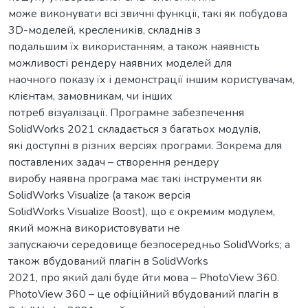
може виконувати всі звичні функції, такі як побудова
3D-моделей, креслеників, складнів з
подальшим їх використанням, а також наявність
можливості рендеру наявних моделей для
наочного показу їх і демонстрації іншим користувачам,
клієнтам, замовникам, чи інших
потреб візуалізації. Програмне забезпечення
SolidWorks 2021 складається з багатьох модулів,
які доступні в різних версіях програми. Зокрема для
поставлених задач – створення рендеру
виробу наявна програма має такі інструменти як
SolidWorks Visualize (а також версія
SolidWorks Visualize Boost), що є окремим модулем,
який можна використовувати не
запускаючи середовище безпосередньо SolidWorks; а
також вбудований плагін в SolidWorks
2021, про який далі буде йти мова – PhotoView 360.
PhotoView 360 – це офіційний вбудований плагін в