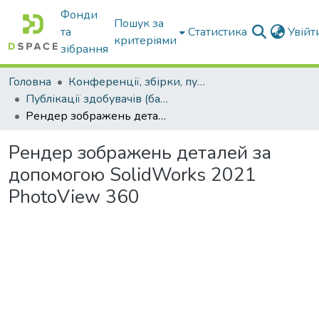
Фонди
Пошук за
та
Статистика
Увій
критеріями
зібрання
Головна
Конференції, збірки, публікації молодих вчених і здобувачів : магістрів, бакалаврів, аспірантів.
Публікації здобувачів (бакалаврів. магістрів, аспірантів)
Рендер зображень деталей за допомогою SolidWorks 2021 PhotoView 360
Рендер зображень деталей за
допомогою SolidWorks 2021
PhotoView 360