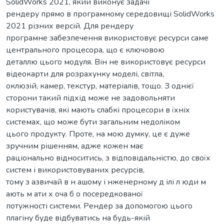
SolidWorks 2021, який виконує задачі
рендеру прямо в програмному середовищі SolidWorks
2021 різних версій. Для рендеру
програмне забезпечення використовує ресурси саме
центрального процесора, що є ключовою
деталлю цього модуля. Він не використовує ресурси
відеокарти для розрахунку моделі, світла,
оклюзій, камер, текстур, матеріалів, тощо. З однієї
сторони такий підхід може не задовольняти
користувачів, які мають слабкі процесори в їхніх
системах, що може бути загальним недоліком
цього продукту. Проте, на мою думку, це є дуже
зручним рішенням, адже кожен має
раціонально відноситись, з відповідальністю, до своїх
систем і використовуваних ресурсів,
тому з азвичай в н ашому і нженерному д ілі л юди м
ають м ати х оча б о посередкованої
потужності системи. Рендер за допомогою цього
плагіну буде відбуватись на будь-якій