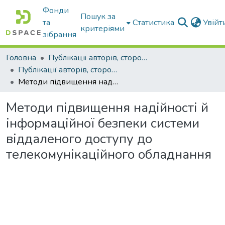
Фонди
Пошук за
та
Статистика
Увій
критеріями
зібрання
Головна
Публікації авторів, сторонніх університету
Публікації авторів, сторонніх університету
Методи підвищення надійності й інформаційної безпеки системи віддаленого доступу до телекомунікаційного обладнання
Методи підвищення надійності й
інформаційної безпеки системи
віддаленого доступу до
телекомунікаційного обладнання