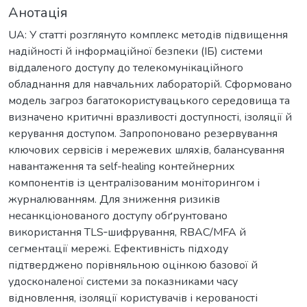
Анотація
UA: У статті розглянуто комплекс методів підвищення
надійності й інформаційної безпеки (ІБ) системи
віддаленого доступу до телекомунікаційного
обладнання для навчальних лабораторій. Сформовано
модель загроз багатокористувацького середовища та
визначено критичні вразливості доступності, ізоляції й
керування доступом. Запропоновано резервування
ключових сервісів і мережевих шляхів, балансування
навантаження та self-healing контейнерних
компонентів із централізованим моніторингом і
журналюванням. Для зниження ризиків
несанкціонованого доступу обґрунтовано
використання TLS‑шифрування, RBAC/MFA й
сегментації мережі. Ефективність підходу
підтверджено порівняльною оцінкою базової й
удосконаленої системи за показниками часу
відновлення, ізоляції користувачів і керованості