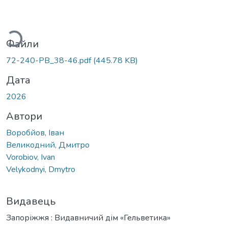
Вантажиться...
Файли
72-240-PB_38-46.pdf
(445.78 KB)
Дата
2026
Автори
Воробйов, Іван
Великодний, Дмитро
Vorobiov, Ivan
Velykodnyi, Dmytro
Видавець
Запоріжжя : Видавничий дім «Гельветика»