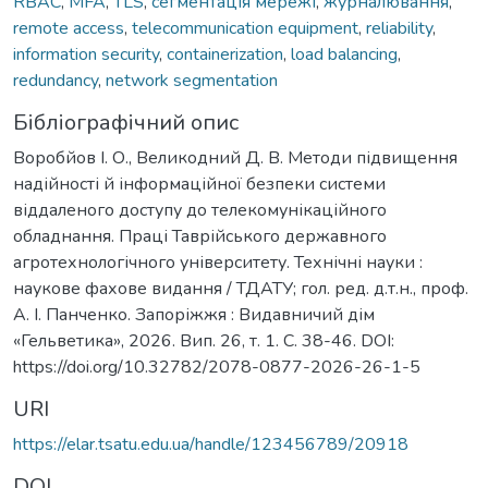
RBAC
,
MFA
,
TLS
,
сегментація мережі
,
журналювання
,
remote access
,
telecommunication equipment
,
reliability
,
information security
,
containerization
,
load balancing
,
redundancy
,
network segmentation
Бібліографічний опис
Воробйов І. О., Великодний Д. В. Методи підвищення
надійності й інформаційної безпеки системи
віддаленого доступу до телекомунікаційного
обладнання. Праці Таврійського державного
агротехнологічного університету. Технічні науки :
наукове фахове видання / ТДАТУ; гол. ред. д.т.н., проф.
А. І. Панченко. Запоріжжя : Видавничий дім
«Гельветика», 2026. Вип. 26, т. 1. С. 38-46. DOI:
https://doi.org/10.32782/2078-0877-2026-26-1-5
URI
https://elar.tsatu.edu.ua/handle/123456789/20918
DOI