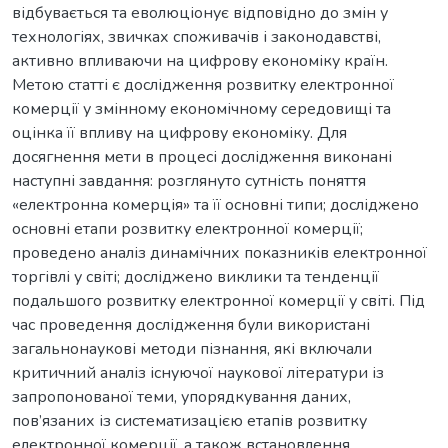
відбувається та еволюціонує відповідно до змін у
технологіях, звичках споживачів і законодавстві,
активно впливаючи на цифрову економіку країн.
Метою статті є дослідження розвитку електронної
комерції у змінному економічному середовищі та
оцінка її впливу на цифрову економіку. Для
досягнення мети в процесі дослідження виконані
наступні завдання: розглянуто сутність поняття
«електронна комерція» та її основні типи; досліджено
основні етапи розвитку електронної комерції;
проведено аналіз динамічних показників електронної
торгівлі у світі; досліджено виклики та тенденції
подальшого розвитку електронної комерції у світі. Під
час проведення дослідження були використані
загальнонаукові методи пізнання, які включали
критичний аналіз існуючої наукової літератури із
запропонованої теми, упорядкування даних,
пов’язаних із систематизацією етапів розвитку
електронної комерції, а також встановлення