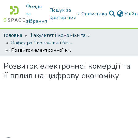
Фонди
Пошук за
та
Статистика
Увій
критеріями
зібрання
Головна
Факультет Економіки та бізнесу
Кафедра Економіки і бізнесу
Розвиток електронної комерції та її вплив на цифрову економіку
Розвиток електронної комерції та
її вплив на цифрову економіку
Вантажиться...