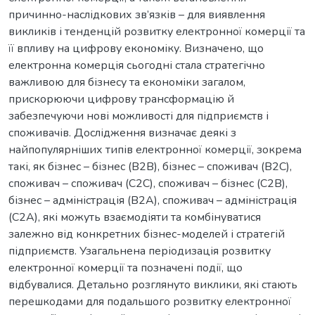
причинно-наслідкових зв’язків – для виявлення
викликів і тенденцій розвитку електронної комерції та
її впливу на цифрову економіку. Визначено, що
електронна комерція сьогодні стала стратегічно
важливою для бізнесу та економіки загалом,
прискорюючи цифрову трансформацію й
забезпечуючи нові можливості для підприємств і
споживачів. Дослідження визначає деякі з
найпопулярніших типів електронної комерції, зокрема
такі, як бізнес – бізнес (B2B), бізнес – споживач (B2C),
споживач – споживач (C2C), споживач – бізнес (C2B),
бізнес – адміністрація (B2A), споживач – адміністрація
(C2A), які можуть взаємодіяти та комбінуватися
залежно від конкретних бізнес-моделей і стратегій
підприємств. Узагальнена періодизація розвитку
електронної комерції та позначені події, що
відбувалися. Детально розглянуто виклики, які стають
перешкодами для подальшого розвитку електронної