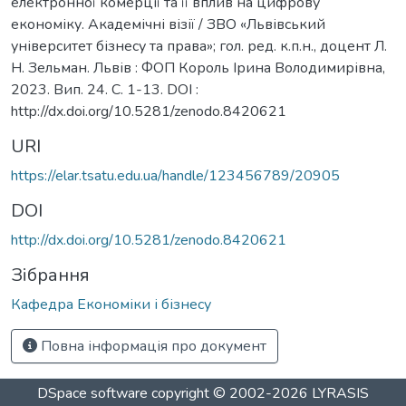
електронної комерції та її вплив на цифрову
економіку. Академічні візії / ЗВО «Львівський
університет бізнесу та права»; гол. ред. к.п.н., доцент Л.
Н. Зельман. Львів : ФОП Король Ірина Володимирівна,
2023. Вип. 24. С. 1-13. DOI :
http://dx.doi.org/10.5281/zenodo.8420621
URI
https://elar.tsatu.edu.ua/handle/123456789/20905
DOI
http://dx.doi.org/10.5281/zenodo.8420621
Зібрання
Кафедра Економіки і бізнесу
Повна інформація про документ
DSpace software
copyright © 2002-2026
LYRASIS