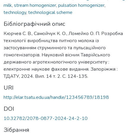
milk
,
stream homogenizer
,
pulsation homogenizer
,
technology
,
technological scheme
Бібліографічний опис
Кюрчев С. В., Самойчук К. О., Ломейко О. П. Розробка
технології виробництва питного молока із
застосуванням струминного та пульсаційного
гомогенізаторів. Науковий вісник Таврійського
державного агротехнологічного університету :
електронне наукове фахове видання. Запоріжжя :
ТДАТУ, 2024. Вип. 14 т. 2. C. 124-135.
URI
http://elar.tsatu.edu.ua/handle/123456789/18198
DOI
10.32782/2078-0877-2024-24-2-10
Зібрання