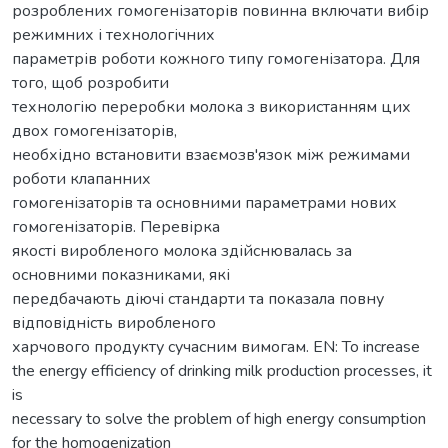
розроблених гомогенізаторів повинна включати вибір
режимних і технологічних
параметрів роботи кожного типу гомогенізатора. Для
того, щоб розробити
технологію переробки молока з використанням цих
двох гомогенізаторів,
необхідно встановити взаємозв'язок між режимами
роботи клапанних
гомогенізаторів та основними параметрами нових
гомогенізаторів. Перевірка
якості виробленого молока здійснювалась за
основними показниками, які
передбачають діючі стандарти та показала повну
відповідність виробленого
харчового продукту сучасним вимогам. EN: To increase
the energy efficiency of drinking milk production processes, it
is
necessary to solve the problem of high energy consumption
for the homogenization