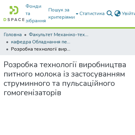
Фонди
Пошук за
та
Статистика
Увій
критеріями
зібрання
Головна
Факультет Механіко-технологічний
кафедра Обладнання переробних і харчових виробництв ім. професора Ф.Ю. Ялпачика
Розробка технології виробництва питного молока із застосуванням струминного та пульсаційного гомогенізаторів
Розробка технології виробництва
питного молока із застосуванням
струминного та пульсаційного
гомогенізаторів