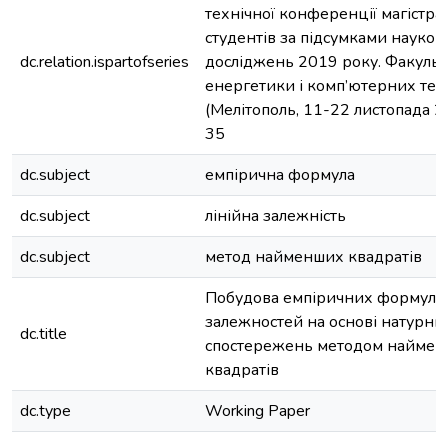
технічної конференції магістран
студентів за підсумками науков
dc.relation.ispartofseries
досліджень 2019 року. Факульт
енергетики і комп’ютерних тех
(Мелітополь, 11-22 листопада 20
35
dc.subject
емпірична формула
dc.subject
лінійна залежність
dc.subject
метод найменших квадратів
Побудова емпіричних формул л
залежностей на основі натурни
dc.title
спостережень методом найме
квадратів
dc.type
Working Paper