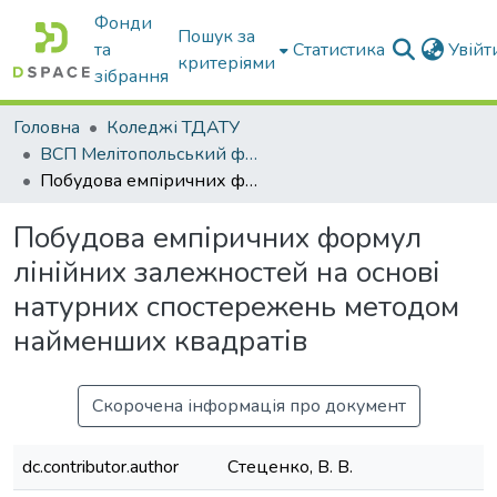
Фонди
Пошук за
та
Статистика
Увій
критеріями
зібрання
Головна
Коледжі ТДАТУ
ВСП Мелітопольський фаховий коледж ТДАТУ
Побудова емпіричних формул лінійних залежностей на основі натурних спостережень методом найменших квадратів
Побудова емпіричних формул
лінійних залежностей на основі
натурних спостережень методом
найменших квадратів
Скорочена інформація про документ
dc.contributor.author
Стеценко, В. В.