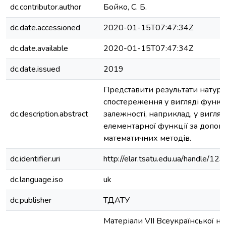
dc.contributor.author
Бойко, С. Б.
dc.date.accessioned
2020-01-15T07:47:34Z
dc.date.available
2020-01-15T07:47:34Z
dc.date.issued
2019
Представити результати натур
спостереження у вигляді функц
dc.description.abstract
залежності, наприклад, у вигляд
елементарної функції за допо
математичних методів.
dc.identifier.uri
http://elar.tsatu.edu.ua/handle/
dc.language.iso
uk
dc.publisher
ТДАТУ
Матеріали VII Всеукраїнської н