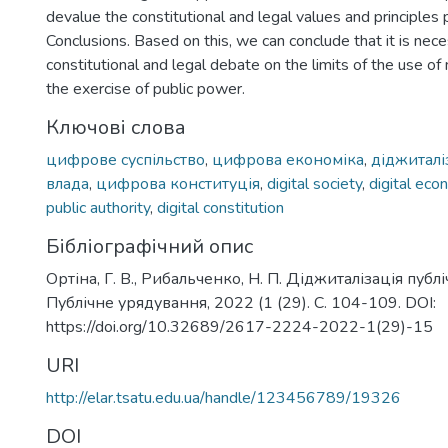
devalue the constitutional and legal values and principles
Conclusions. Based on this, we can conclude that it is nece
constitutional and legal debate on the limits of the use of
the exercise of public power.
Ключові слова
цифрове суспільство
,
цифрова економіка
,
діджиталі
влада
,
цифрова конституція
,
digital society
,
digital ec
public authority
,
digital constitution
Бібліографічний опис
Ортіна, Г. В., Рибальченко, Н. П. Діджиталізація публі
Публічне урядування, 2022 (1 (29). С. 104-109. DOI:
https://doi.org/10.32689/2617-2224-2022-1(29)-15
URI
http://elar.tsatu.edu.ua/handle/123456789/19326
DOI