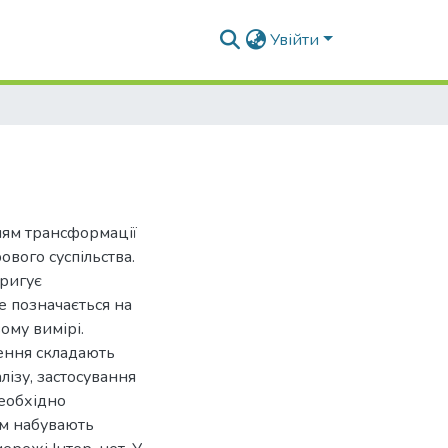
Увійти
ням трансформації
ового суспільства.
оригує
е позначається на
ому вимірі.
ження складають
лізу, застосування
Необхідно
ом набувають