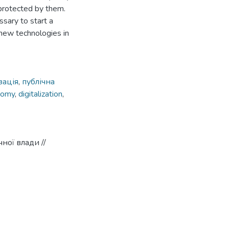
 protected by them.
ssary to start a
 new technologies in
зація
,
публічна
onomy
,
digitalization
,
чної влади //