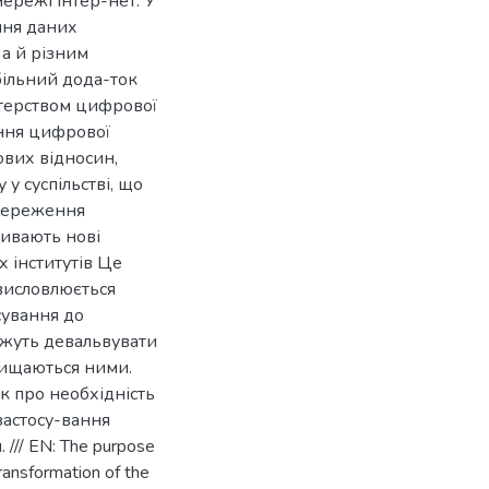
ережі Інтер-нет. У
ння даних
а й різним
більний дода-ток
стерством цифрової
ання цифрової
ових відносин,
у суспільстві, що
збереження
ривають нові
 інститутів Це
 висловлюється
сування до
можуть девальвувати
хищаються ними.
к про необхідність
застосу-вання
/// EN: The purpose
transformation of the