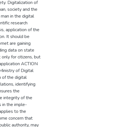
ty. Digitalization of
an, society and the
 man in the digital
tific research
s, application of the
on. It should be
ernet are gaining
iding data on state
only for citizens, but
e application ACTION
inistry of Digital
 of the digital
ations, identifying
ensures the
 integrity of the
 in the imple-
 applies to the
some concern that
public authority, may