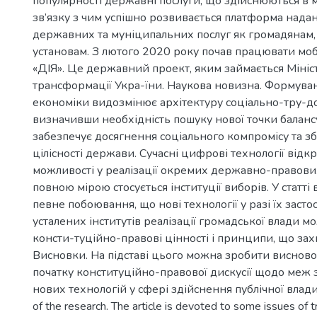
популярності державні послуги, що здійснюються в м
зв’язку з чим успішно розвивається платформа нада
державних та муніципальних послуг як громадянам, 
установам. З лютого 2020 року почав працювати мо
«ДІЯ». Це державний проект, яким займається Міні
трансформації Укра-їни. Наукова новизна. Формув
економіки видозмінює архітектуру соціально-тру-д
визначивши необхідність пошуку нової точки балансу 
забезпечує досягнення соціального компромісу та 
цілісності держави. Сучасні цифрові технології відк
можливості у реалізації окремих державно-правових
повною мірою стосується інституції виборів. У статті
певне побоювання, що нові технології у разі їх засто
усталених інститутів реалізації громадської влади 
консти-туційно-правові цінності і принципи, що за
Висновки. На підставі цього можна зробити висново
початку конституційно-правової дискусії щодо меж 
нових технологій у сфері здійснення публічної влади. 
of the research. The article is devoted to some issues of 