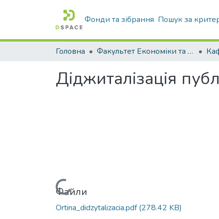
Фонди та зібрання
Пошук за крите
Головна
Факультет Економіки та бізнесу
Діджиталізація публ
Вантажиться...
Файли
Ortina_didzytalizacia.pdf
(278.42 KB)