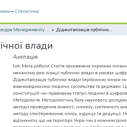
ріями
Статистика
Кафедра Менеджменту та публічного адміністрування
Діджиталізація публічної влади
ічної влади
Анотація
UA: Мета роботи. Стаття присвячена окремим питан
механізму реа-лізації публічної влади в умовах цифр
Діджиталізація публічної влади серйозним чином к
взаємовідносини людини, суспільства та держави. Ц
конституцій-но-правовому статусі людини в цифров
Методологія. Методологічну базу наукового дослід
методи проведення аналогії, синтезу, системного ана
методу спостереження, опису, індукції та дедукції. 
відзначити, що на території Укра-їни з кожним рок