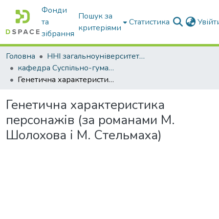
Фонди
Пошук за
та
Статистика
Увій
критеріями
зібрання
Головна
ННІ загальноуніверситетської підготовки
кафедра Суспільно-гуманітарні науки
Генетична характеристика персонажів (за романами М. Шолохова і М. Стельмаха)
Генетична характеристика
персонажів (за романами М.
Шолохова і М. Стельмаха)