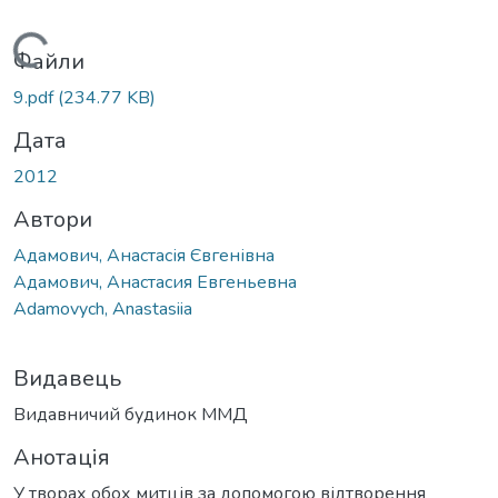
Вантажиться...
Файли
9.pdf
(234.77 KB)
Дата
2012
Автори
Адамович, Анастасія Євгенівна
Адамович, Анастасия Евгеньевна
Adamovych, Anastasiia
Видавець
Видавничий будинок ММД
Анотація
У творах обох митців за допомогою відтворення