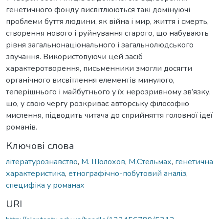
генетичного фонду висвітлюються такі домінуючі
проблеми буття людини, як війна і мир, життя і смерть,
створення нового і руйнування старого, що набувають
рівня загальнонаціонального і загальнолюдського
звучання. Використовуючи цей засіб
характеротворення, письменники змогли досягти
органічного висвітлення елементів минулого,
теперішнього і майбутнього у їх нерозривному зв’язку,
що, у свою чергу розкриває авторську філософію
мислення, підводить читача до сприйняття головної ідеї
романів.
Ключові слова
літературознавство
,
М. Шолохов
,
М.Стельмах
,
генетична
характеристика
,
етнографічно-побутовий аналіз
,
специфіка у романах
URI