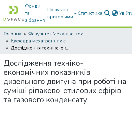
Фонди
Пошук за
та
Статистика
Увій
критеріями
зібрання
Головна
Факультет Механіко-технологічний
Кафедра мехатронних систем тракторів та сільскогосподарських машин
Дослідження техніко-економічних показників дизельного двигуна при роботі на суміші ріпаково-етилових ефірів та газового конденсату
Дослідження техніко-
економічних показників
дизельного двигуна при роботі на
суміші ріпаково-етилових ефірів
та газового конденсату