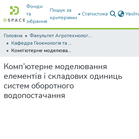
Фонди
Пошук за
та
Статистика
Увій
критеріями
зібрання
Головна
Факультет Агротехнологій та екології
Кафедра Геоекологія та землеустрій
Комп’ютерне моделювання елементів і складових одиниць систем оборотного водопостачання
Комп’ютерне моделювання
елементів і складових одиниць
систем оборотного
водопостачання