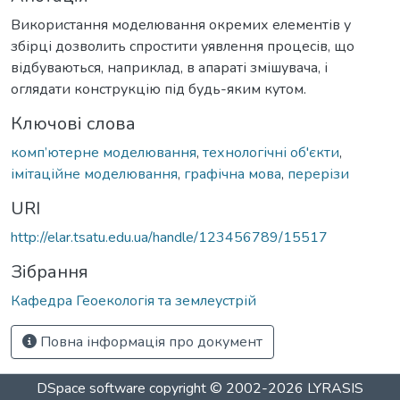
Використання моделювання окремих елементів у
збірці дозволить спростити уявлення процесів, що
відбуваються, наприклад, в апараті змішувача, і
оглядати конструкцію під будь-яким кутом.
Ключові слова
комп’ютерне моделювання
,
технологічні об'єкти
,
імітаційне моделювання
,
графічна мова
,
перерізи
URI
http://elar.tsatu.edu.ua/handle/123456789/15517
Зібрання
Кафедра Геоекологія та землеустрій
Повна інформація про документ
DSpace software
copyright © 2002-2026
LYRASIS