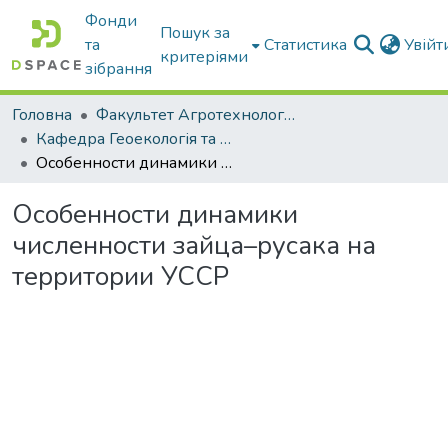
Фонди
Пошук за
та
Статистика
Увій
критеріями
зібрання
Головна
Факультет Агротехнологій та екології
Кафедра Геоекологія та землеустрій
Особенности динамики численности зайца–русака на территории УССР
Особенности динамики
численности зайца–русака на
территории УССР