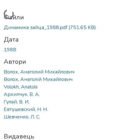
Вантажиться...
Файли
Динамика зайца_1988.pdf
(751.65 KB)
Дата
1988
Автори
Волох, Анатолий Михайлович
Волох, Анатолій Михайлович
Volokh, Anatolii
Архипчук, В. А.
Гулай, В. И.
Евтушевский, Н. Н.
Шевченко, Л. С.
Видавець