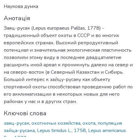
Наукова думка
Анотація
Заяц-русак (Lepus europaeus Palllas, 1778) -
традиционный объект охоты в СССР и во многих
европейских странах. Высокий репродуктивный
потенциал и значительная экологическая пластичность
позволили этому виду в последнее двадцатилетие
расширить иной ареал к проникнуть далеко на север и
на северо-восток (в Северный Казахстан и Сибирь.
Большой интерес к зайцу-русаку как объекту
спортивной охоты способствовал проведению работ по
его акклиматизации в некоторых новых для него
районах у нас и в других стран.
Ключові слова
заяц-русак
,
охотничьи хозяйства
,
охота
,
популяция
зайца-русака
,
Lepus timidus L., 1758
,
Lepus americanus