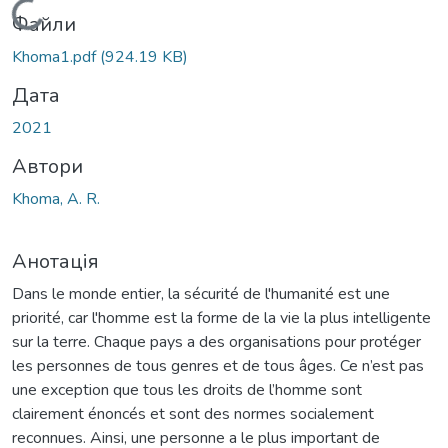
Вантажиться...
Файли
Khoma1.pdf
(924.19 KB)
Дата
2021
Автори
Khoma, A. R.
Анотація
Dans le monde entier, la sécurité de l'humanité est une
priorité, car l'homme est la forme de la vie la plus intelligente
sur la terre. Chaque pays a des organisations pour protéger
les personnes de tous genres et de tous âges. Ce n’est pas
une exception que tous les droits de l’homme sont
clairement énoncés et sont des normes socialement
reconnues. Ainsi, une personne a le plus important de