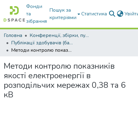
Фонди
Пошук за
та
Статистика
Увій
критеріями
зібрання
Головна
Конференції, збірки, публікації молодих вчених і здобувачів : магістрів, бакалаврів, аспірантів.
Публікації здобувачів (бакалаврів. магістрів, аспірантів)
Методи контролю показників якості електроенергії в розподільчих мережах 0,38 та 6 кВ
Методи контролю показників
якості електроенергії в
розподільчих мережах 0,38 та 6
кВ