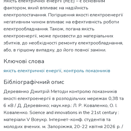
Якість електричної енергії (ЯЕЕ) – є основним
фактором, який впливає на надійність
електропостачання. Погіршення якості електроенергії
негативним чином впливає на ефективність роботи
електрообладнання. Також, погана якість
електроенергії, може призвести до матеріальних
збитків, до необхідності ремонту електрообладнання,
або, в гіршому випадку, до його повної заміни.
Ключові слова
якість електричної енергії
,
контроль показників
Бібліографічний опис
Деревянко Дмитрій Методи контролю показників
якості електроенергії в розподільчих мережах 0,38 та
6 кВ / Д. Деревянко; наук.кер.: Л. Р. Коваленко, О. І.
Коваленко. Science and innovations in the 21st century :
матеріали V Всеукр. Інтернет-конф. студентів та
молодих вчених. м. Запоріжжя, 20-22 квітня 2026 р. /