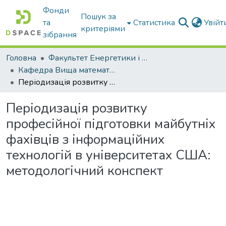
Фонди
Пошук за
та
Статистика
Увій
критеріями
зібрання
Головна
Факультет Енергетики і комп'ютерних технологій
Кафедра Вища математика та фізика
Періодизація розвитку професійної підготовки майбутніх фахівців з інформаційних технологій в університетах США: методологічний конспект
Періодизація розвитку
професійної підготовки майбутніх
фахівців з інформаційних
технологій в університетах США:
методологічний конспект