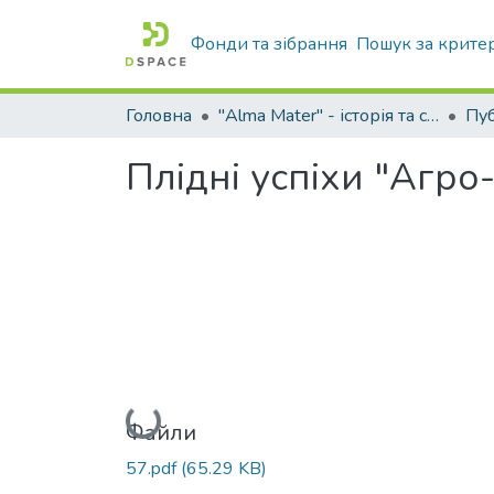
Фонди та зібрання
Пошук за крите
Головна
"Alma Mater" - історія та сьогодення Університету
Плідні успіхи "Агро-
Вантажиться...
Файли
57.pdf
(65.29 KB)