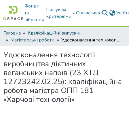
Фонди
Пошук за
та
Статистика
Увій
критеріями
зібрання
Головна
Кваліфікаційні випускні роботи бакалаврів і магістрів
Магістерські роботи
Удосконалення технології виробництва дієтичних веганських напоїв (23 ХТД 12723242.02.25): кваліфікаційна робота магістра ОПП 181 «Харчові технології»
Удосконалення технології
виробництва дієтичних
веганських напоїв (23 ХТД
12723242.02.25): кваліфікаційна
робота магістра ОПП 181
«Харчові технології»