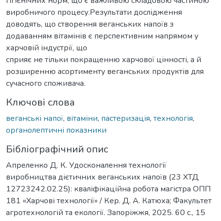
гігієнічних норм, що є важливою складовою частиною
виробничого процесу.Результати дослідження
доводять, що створення веганських напоїв з
додаванням вітамінів є перспективним напрямом у
харчовій індустрії, що
сприяє не тільки покращенню харчової цінності, а й
розширенню асортименту веганських продуктів для
сучасного споживача.
Ключові слова
веганські напої
,
вітаміни
,
пастеризація
,
технологія
,
органолептичні показники
Бібліографічний опис
Апреленко Д. К. Удосконалення технології
виробництва дієтичних веганських напоїв (23 ХТД
12723242.02.25): кваліфікаційна робота магістра ОПП
181 «Харчові технології» / Кер. Д. А. Катюха; Факультет
агротехнологій та екології. Запоріжжя, 2025. 60 с., 15