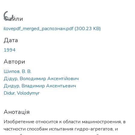
Вантажиться...
Файли
ilovepdf_merged_распознан.pdf
(300.23 KB)
Дата
1994
Автори
Шипов, В. В.
Дідур, Володимир Аксентійович
Дидур, Владимир Аксентьевич
Didur, Volodymyr
Анотація
Изобретение относится к области машиностроения, в
частности способам испытания гидро-агрегатов, и