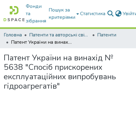
Фонди
Пошук за
та
Статистика
Увій
критеріями
зібрання
Головна
Патенти та авторські свідоцтва
Патенти
Патент України на винахід № 5638 "Спосіб прискорених експлуатаційних випробувань гідроагрегатів"
Патент України на винахід №
5638 "Спосіб прискорених
експлуатаційних випробувань
гідроагрегатів"