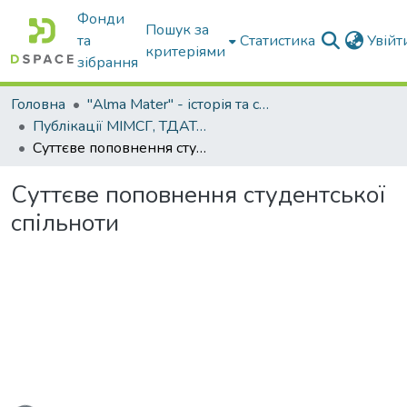
Фонди
Пошук за
та
Статистика
Увій
критеріями
зібрання
Головна
"Alma Mater" - історія та сьогодення Університету
Публікації МІМСГ, ТДАТА, ТДАТУ
Суттєве поповнення студентської спільноти
Суттєве поповнення студентської
спільноти