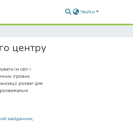
Увійти
го центру
вати їм світ і
ичних ігрових
анізації розваг для
 розважальні
вий майданчик
,