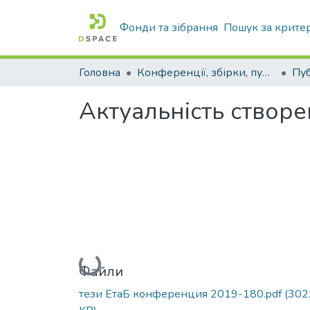
Фонди та зібрання
Пошук за крите
Головна
Конференції, збірки, публікації молодих вчених і здобувачів : магістрів, бакалаврів, аспірантів.
Актуальність створ
Вантажиться...
Файли
тези ЕтаБ конференция 2019-180.pdf
(302