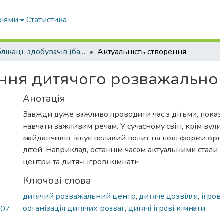
ріями
Статистика
Публікації здобувачів (бакалаврів. магістрів, аспірантів)
Актуальність створення дитячого розважального центру
ення дитячого розважально
Анотація
Завжди дуже важливо проводити час з дітьми, показу
навчати важливим речам. У сучасному світі, крім вул
майданчиків, існує великий попит на нові форми орг
дітей. Наприклад, останнім часом актуальними стали
центри та дитячі ігрові кімнати
Ключові слова
дитячий розважальний центр
,
дитяче дозвілля
,
ігро
організація дитячих розваг
,
дитячі ігрові кімнати
.07