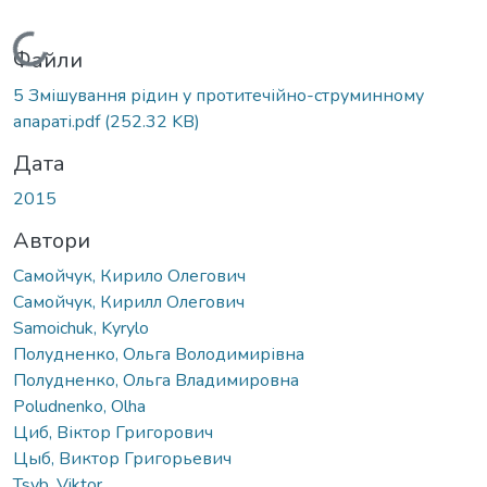
Вантажиться...
Файли
5 Змішування рідин у протитечійно-струминному
апараті.pdf
(252.32 KB)
Дата
2015
Автори
Самойчук, Кирило Олегович
Самойчук, Кирилл Олегович
Samoichuk, Kyrylo
Полудненко, Ольга Володимирівна
Полудненко, Ольга Владимировна
Poludnenko, Olha
Циб, Віктор Григорович
Цыб, Виктор Григорьевич
Tsyb, Viktor