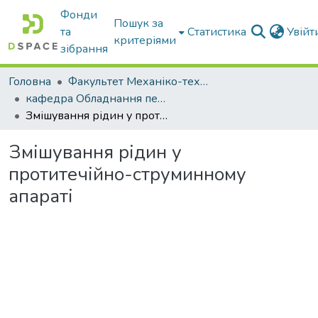
Фонди
Пошук за
та
Статистика
Увій
критеріями
зібрання
Головна
Факультет Механіко-технологічний
кафедра Обладнання переробних і харчових виробництв ім. професора Ф.Ю. Ялпачика
Змішування рідин у протитечійно-струминному апараті
Змішування рідин у
протитечійно-струминному
апараті