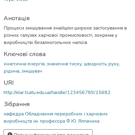
Анотація
Процеси змішування знайшли широке застосування в
різних галузях харчової промисловості, зокрема у
виробництві безалкогольних напоїв.
Ключові слова
кінетична енергія
,
значення тиску
,
швидкість руху
,
рідина
,
змішувач
URI
http://elar.tsatu.edu.ua/handle/123456789/15682
Зібрання
кафедра Обладнання переробних і харчових
виробництв ім. професора Ф.Ю. Ялпачика
Повна інформація про документ