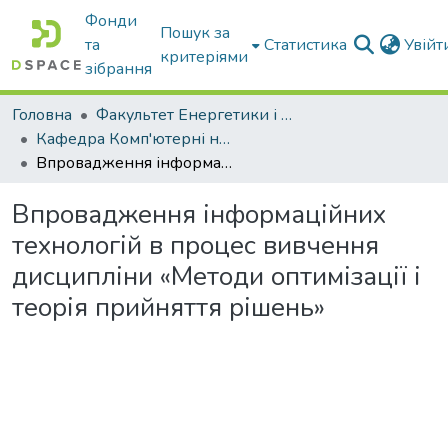
Фонди
Пошук за
та
Статистика
Увій
критеріями
зібрання
Головна
Факультет Енергетики і комп'ютерних технологій
Кафедра Комп'ютерні науки
Впровадження інформаційних технологій в процес вивчення дисципліни «Методи оптимізації і теорія прийняття рішень»
Впровадження інформаційних
технологій в процес вивчення
дисципліни «Методи оптимізації і
теорія прийняття рішень»