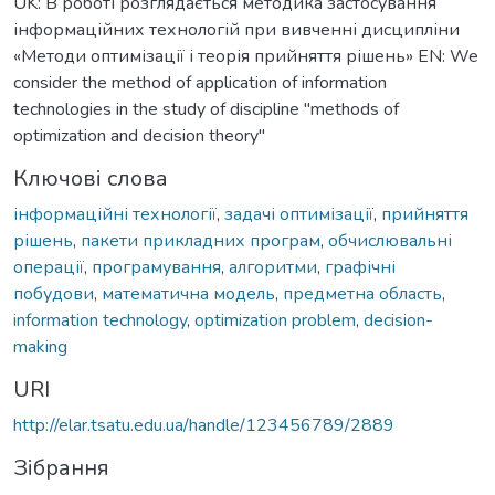
UK: В роботі розглядається методика застосування
інформаційних технологій при вивченні дисципліни
«Методи оптимізації і теорія прийняття рішень» EN: We
consider the method of application of information
technologies in the study of discipline "methods of
optimization and decision theory"
Ключові слова
інформаційні технології
,
задачі оптимізації
,
прийняття
рішень
,
пакети прикладних програм
,
обчислювальні
операції
,
програмування
,
алгоритми
,
графічні
побудови
,
математична модель
,
предметна область
,
information technology
,
optimization problem
,
decision-
making
URI
http://elar.tsatu.edu.ua/handle/123456789/2889
Зібрання