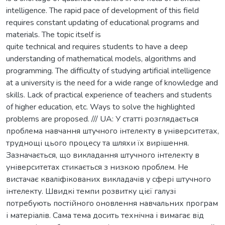
intelligence. The rapid pace of development of this field
requires constant updating of educational programs and
materials. The topic itself is
quite technical and requires students to have a deep
understanding of mathematical models, algorithms and
programming. The difficulty of studying artificial intelligence
at a university is the need for a wide range of knowledge and
skills. Lack of practical experience of teachers and students
of higher education, etc. Ways to solve the highlighted
problems are proposed. /// UA: У статті розглядається
проблема навчання штучного інтелекту в університетах,
труднощі цього процесу та шляхи їх вирішення.
Зазначається, що викладання штучного інтелекту в
університетах стикається з низкою проблем. Не
вистачає кваліфікованих викладачів у сфері штучного
інтелекту. Швидкі темпи розвитку цієї галузі
потребують постійного оновлення навчальних програм
і матеріалів. Сама тема досить технічна і вимагає від