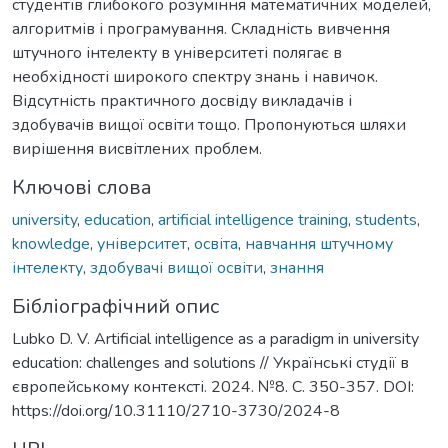
студентів глибокого розуміння математичних моделей,
алгоритмів і програмування. Складність вивчення
штучного інтелекту в університеті полягає в
необхідності широкого спектру знань і навичок.
Відсутність практичного досвіду викладачів і
здобувачів вищої освіти тощо. Пропонуються шляхи
вирішення висвітлених проблем.
Ключові слова
university
,
education
,
artificial intelligence training
,
students
,
knowledge
,
університет
,
освіта
,
навчання штучному
інтелекту
,
здобувачі вищої освіти
,
знання
Бібліографічний опис
Lubko D. V. Artificial intelligence as a paradigm in university
education: challenges and solutions // Українські студії в
європейському контексті. 2024. №8. С. 350-357. DOI:
https://doi.org/10.31110/2710-3730/2024-8