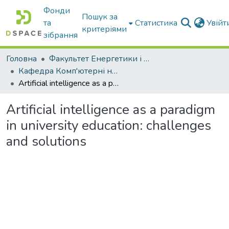
Фонди
Пошук за
та
Статистика
Увій
критеріями
зібрання
Головна
Факультет Енергетики і комп'ютерних технологій
Кафедра Комп'ютерні науки
Artificial intelligence as a paradigm in university education: challenges and solutions
Artificial intelligence as a paradigm
in university education: challenges
and solutions