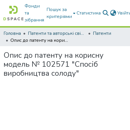
Фонди
Пошук за
та
Статистика
Увій
критеріями
зібрання
Головна
Патенти та авторські свідоцтва
Патенти
Опис до патенту на корисну модель № 102571 "Спосіб виробництва солоду"
Опис до патенту на корисну
модель № 102571 "Спосіб
виробництва солоду"