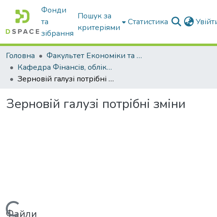
Фонди
Пошук за
та
Статистика
Увій
критеріями
зібрання
Головна
Факультет Економіки та бізнесу
Кафедра Фінансів, обліку і оподаткування
Зерновій галузі потрібні зміни
Зерновій галузі потрібні зміни
Файли